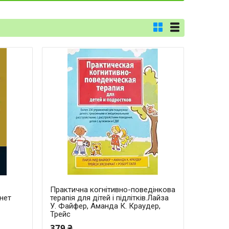
Практична когнітивно-поведінкова
нет
терапія для дітей і підлітків.Лайза
У. Файфер, Аманда К. Краудер,
Трейс
379 ₴