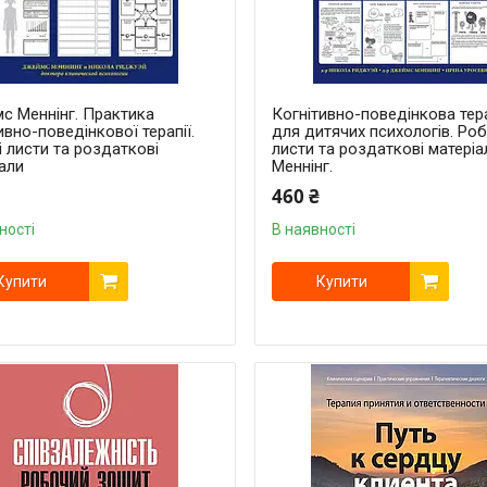
с Меннінг. Практика
Когнітивно-поведінкова тер
ивно-поведінкової терапії.
для дитячих психологів. Роб
 листи та роздаткові
листи та роздаткові матеріа
али
Меннінг.
460 ₴
ності
В наявності
Купити
Купити