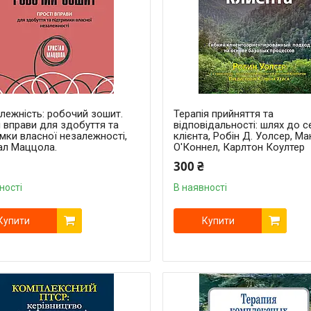
лежність: робочий зошит.
Терапія прийняття та
 вправи для здобуття та
відповідальності: шлях до 
мки власної незалежності,
клієнта, Робін Д. Уолсер, М
ал Маццола.
О'Коннел, Карлтон Коултер
300 ₴
ності
В наявності
Купити
Купити