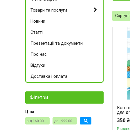
Товари та послуги
Новини
Статті
Презентації та документи
Про нас
Відгуки
Доставка і оплата
Фільтри
Когніт
Ціна
для ді
350 ₴
В наяв