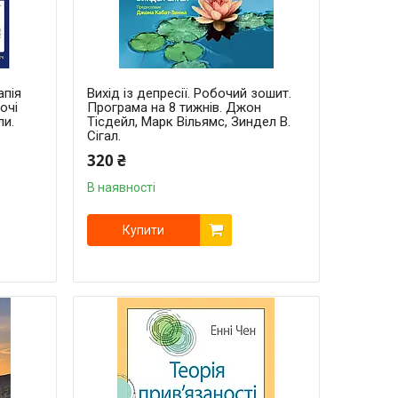
апія
Вихід із депресії. Робочий зошит.
очі
Програма на 8 тижнів. Джон
ли.
Тісдейл, Марк Вільямс, Зиндел В.
Сігал.
320 ₴
В наявності
Купити