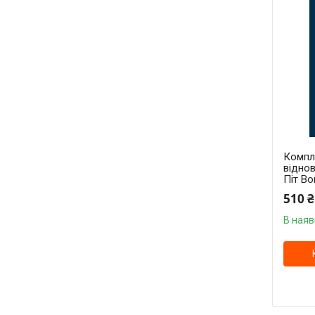
Компл
віднов
Піт Во
510 ₴
В наяв