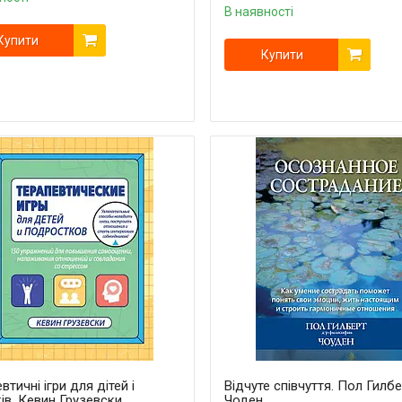
В наявності
Купити
Купити
втичні ігри для дітей і
Відчуте співчуття. Пол Гилб
ків. Кевин Грузевски
Чоден