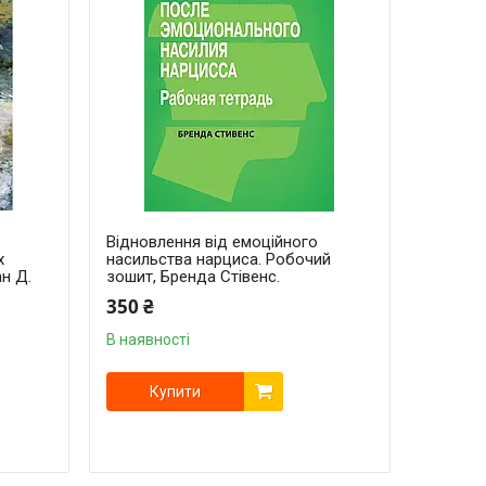
Відновлення від емоційного
х
насильства нарциса. Робочий
ан Д.
зошит, Бренда Стівенс.
350 ₴
В наявності
Купити