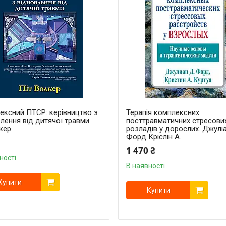
ексний ПТСР: керівництво з
Терапія комплексних
лення від дитячої травми.
посттравматичних стресови
кер
розладів у дорослих. Джулі
Форд Кріслін А.
1 470 ₴
ності
В наявності
Купити
Купити