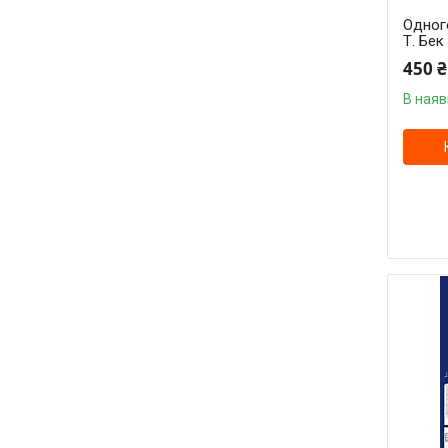
Одног
Т. Бек
450 ₴
В наяв