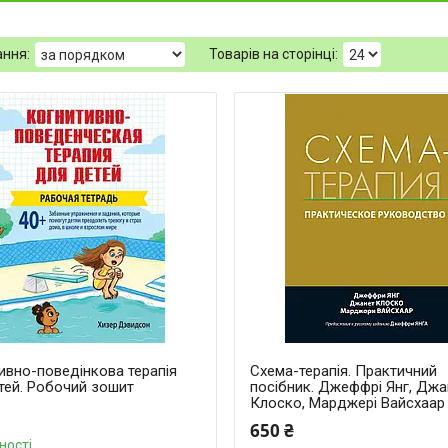
ивно-поведінкова терапія
Схема-терапія. Практичний
тей. Робочий зошит
посібник. Джеффрі Янг, Джа
Клоско, Марджері Вайсхаар
650 ₴
ності