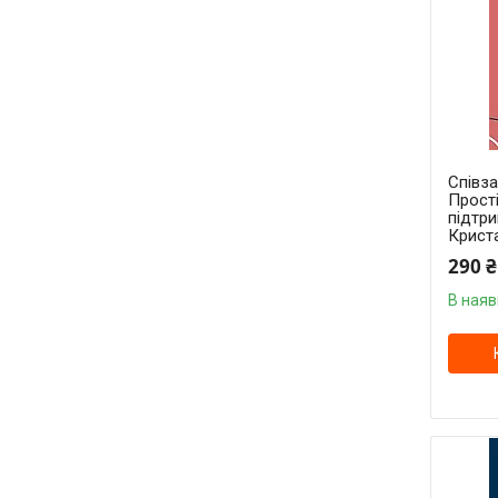
Співза
Прості
підтри
Крист
290 ₴
В наяв