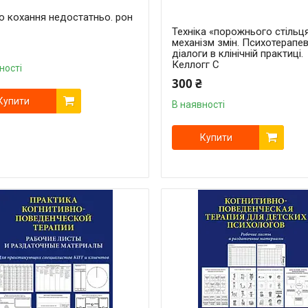
о кохання недостатньо. рон
Техніка «порожнього стільц
механізм змін. Психотерапев
діалоги в клінічній практиці.
Келлогг С
ності
300 ₴
Купити
В наявності
Купити