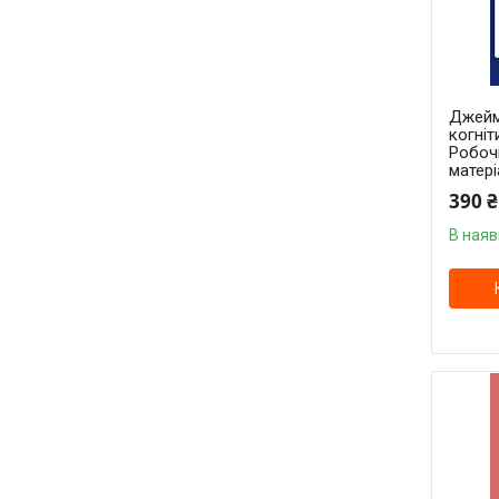
Джейм
когніт
Робочі
матері
390 ₴
В наяв