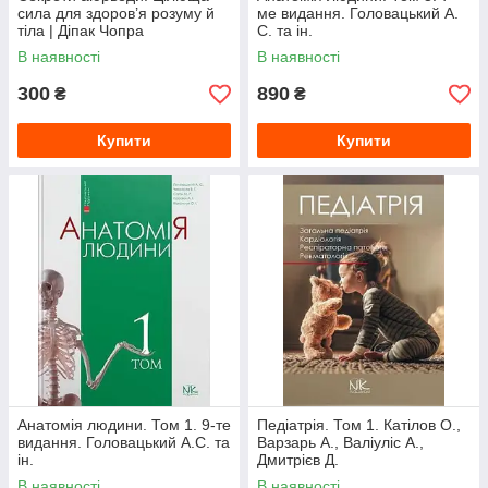
сила для здоров’я розуму й
ме видання. Головацький А.
тіла | Діпак Чопра
С. та ін.
В наявності
В наявності
300
890
₴
₴
Купити
Купити
Анатомія людини. Том 1. 9-те
Педіатрія. Том 1. Катілов О.,
видання. Головацький А.С. та
Варзарь А., Валіуліс А.,
ін.
Дмитрієв Д.
В наявності
В наявності