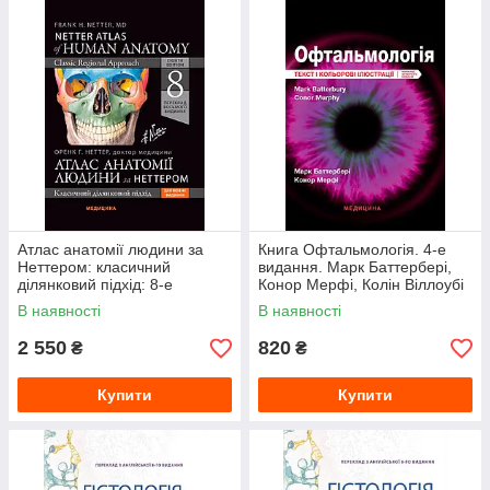
Атлас анатомії людини за
Книга Офтальмологія. 4-е
Неттером: класичний
видання. Марк Баттербері,
ділянковий підхід: 8-е
Конор Мерфі, Колін Віллоубі
видання. Френк Г. Неттер (дві
В наявності
В наявності
мови)
2 550
820
₴
₴
Купити
Купити