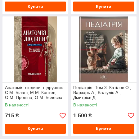
Купити
Купити
Анатомія людини: підручник.
Педіатрія. Том 3. Катілов О.,
С.М. Білаш, М.М. Коптев,
Варзарь А., Валіуліс А.,
О.М. Проніна, О.М. Бєляєва
Дмитрієв Д.
та ін.
В наявності
В наявності
715
1 500
₴
₴
Купити
Купити