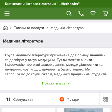
Книжковий інтернет-магазин "Liderbooks"
Товари та послуги
Медична література
Медична література
Група медичної літератури призначена для обміну знаннями
та досвідом у галузі медицини. Тут ви можете знайти
інформацію про різні захворювання, методи діагностики та
лікування, новітні дослідження та багато іншого. Ми
запрошуємо до групи лікарів, медичних працівників, студентів
медичних вузів та всіх, хто цікавиться медициною.
Показати все
Спілкування групи має бути конструктивним і ґрунтуватися на
наукових фактах і доказах. Наша мета – поширення
достовірної інформації та підвищення медичної грамотності
серед населення.
Сортування
0
Фільтри