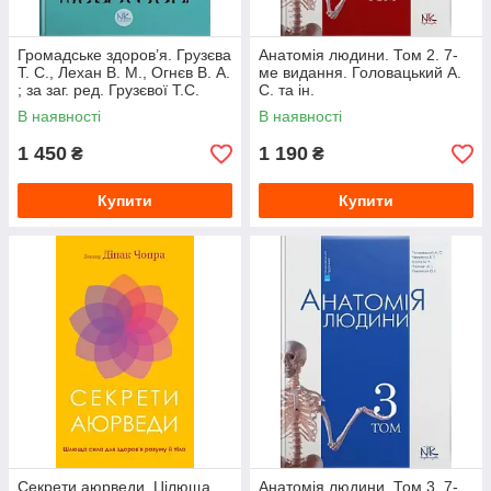
Громадське здоров’я. Грузєва
Анатомія людини. Том 2. 7-
Т. С., Лехан В. М., Огнєв В. А.
ме видання. Головацький А.
; за заг. ред. Грузєвої Т.С.
С. та ін.
В наявності
В наявності
1 450
1 190
₴
₴
Купити
Купити
Секрети аюрведи. Цілюща
Анатомія людини. Том 3. 7-