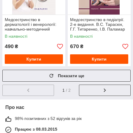
Медсестринство в
Медсестринство в педіатрії.
дерматології і венерології:
2-е видання. В.С. Тарасюк,
навчально-методичний
Г.Г. Титаренко, І.В. Паламар
посібник (І—ІІІ р. а.). В.І.
та ін.
В наявності
В наявності
Степаненко
490
670
₴
₴
Купити
Купити
Показати ще
1
/ 2
Про нас
98% позитивних з 52 відгуків за рік
Працює з 08.03.2015