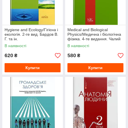
Hygiene and Ecology/Гігієна і
Medical and Biological
екологія. 2-ге вид. Бардов В.
Physics/Медична і біологічна
Г. та ін.
фізика. 4-те видання. Чалий
О.В. (за ред.)
В наявності
В наявності
620
580
₴
₴
Купити
Купити