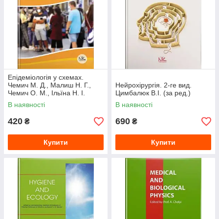
Епідеміологія у схемах.
Чемич М. Д., Малиш Н. Г.,
Нейрохірургія. 2-ге вид.
Чемич О. М., Ільїна Н. І.
Цимбалюк В.І. (за ред.)
В наявності
В наявності
420
690
₴
₴
Купити
Купити