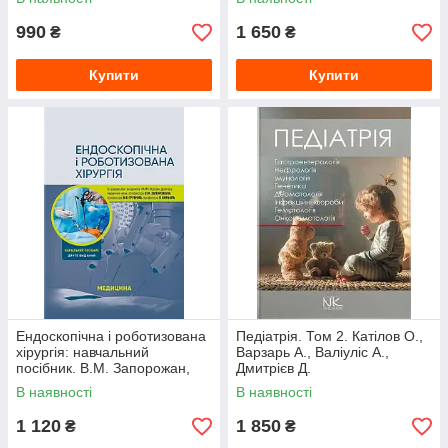
990
1 650
₴
₴
Купити
Купити
Ендоскопічна і роботизована
Педіатрія. Том 2. Катілов О.,
хірургія: навчальний
Варзарь А., Валіуліс А.,
посібник. В.М. Запорожан,
Дмитрієв Д.
В.В. Грубнік, Яп Боньєр та ін.
В наявності
В наявності
2-е видання
1 120
1 850
₴
₴