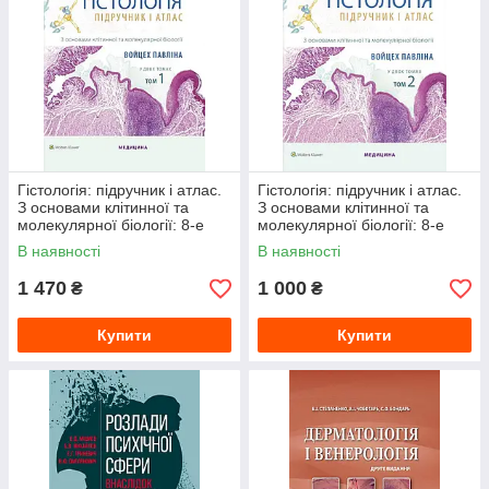
Гістологія: підручник і атлас.
Гістологія: підручник і атлас.
З основами клітинної та
З основами клітинної та
молекулярної біології: 8-е
молекулярної біології: 8-е
видання: у 2 томах. Том 1.
видання: у 2 томах. Том 2.
В наявності
В наявності
Войцех Павліна, Майкл
Войцех Павліна, Майкл
1 470
1 000
₴
₴
Купити
Купити