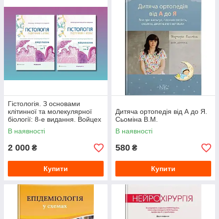
Гістологія. З основами
клітинної та молекулярної
Дитяча ортопедія від А до Я.
біології: 8-е видання. Войцех
Сьоміна В.М.
П., М. Г. Росс (комплект з 2-х
В наявності
В наявності
книг)
2 000
580
₴
₴
Купити
Купити