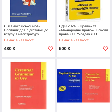
ЄВІ з англійської мови.
ЄДКІ 2024. «Право» та
Посібник для підготовки до
«Міжнародне право». Основи
вступу в магістратуру.
права ЄС. Укладач Л.О.
Лисицька О.П., Частник О.С.,
Чернов
Немає в наявності
Немає в наявності
Микитюк
480
500
₴
₴