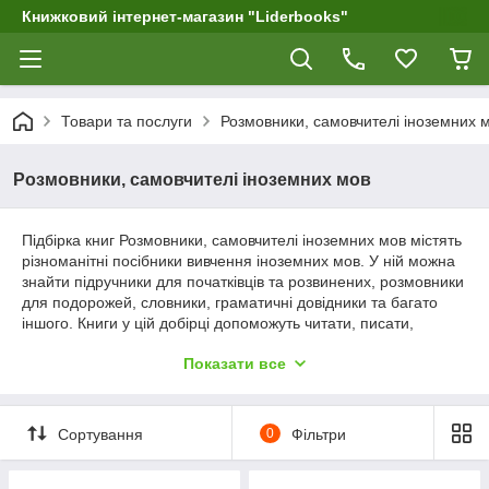
Книжковий інтернет-магазин "Liderbooks"
Товари та послуги
Розмовники, самовчителі іноземних 
Розмовники, самовчителі іноземних мов
Підбірка книг Розмовники, самовчителі іноземних мов містять
різноманітні посібники вивчення іноземних мов. У ній можна
знайти підручники для початківців та розвинених, розмовники
для подорожей, словники, граматичні довідники та багато
іншого. Книги у цій добірці допоможуть читати, писати,
говорити та розуміти іноземну мову, а також навчать
Показати все
правильно вимовляти слова та висловлювання. Питання: Які
методи вивчення іноземних мов ти вважаєш найбільш
ефективними?
Сортування
0
Фільтри