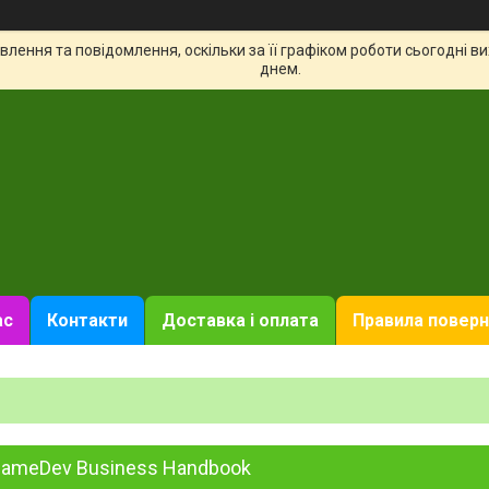
лення та повідомлення, оскільки за її графіком роботи сьогодні 
днем.
ас
Контакти
Доставка і оплата
Правила поверн
GameDev Business Handbook