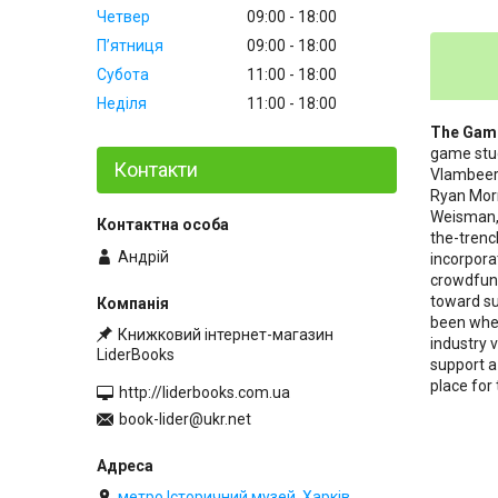
Четвер
09:00
18:00
Пʼятниця
09:00
18:00
Субота
11:00
18:00
Неділя
11:00
18:00
The Gam
game stud
Контакти
Vlambeer
Ryan Morr
Weisman, 
the-trenc
Андрій
incorpora
crowdfund
toward su
been wher
Книжковий інтернет-магазин
industry 
LiderBooks
support a
place for
http://liderbooks.com.ua
book-lider@ukr.net
метро Історичний музей, Харків,