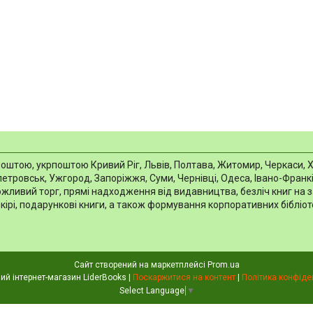
тою, укрпоштою Кривий Ріг, Львів, Полтава, Житомир, Черкаси, Харкі
тровськ, Ужгород, Запоріжжя, Суми, Чернівці, Одеса, Івано-Франків
можливий торг, прямі надходження від видавництва, безліч книг на 
шкірі, подарункові книги, а також формування корпоративних біблі
Сайт створений на маркетплейсі
Prom.ua
Книжковий інтернет-магазин LiderBooks |
Поскаржитися на контент
|
Політика конфіде
Select Language
▼