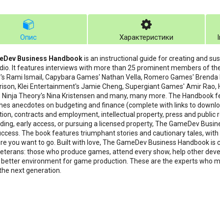
Опис
Характеристики
eDev Business Handbook
is an instructional guide for creating and s
io. It features interviews with more than 25 prominent members of the
's Rami Ismail, Capybara Games' Nathan Vella, Romero Games' Brenda
ison, Klei Entertainment's Jamie Cheng, Supergiant Games' Amir Rao
Ninja Theory's Nina Kristensen and many, many more. The Handbook fe
hes anecdotes on budgeting and finance (complete with links to downl
tion, contracts and employment, intellectual property, press and public re
ing, early access, or pursuing a licensed property, The GameDev Busi
ccess. The book features triumphant stories and cautionary tales, wit
e you want to go. Built with love, The GameDev Business Handbook is
veterans: those who produce games, attend every show, help other devel
 better environment for game production. These are the experts who m
 the next generation.