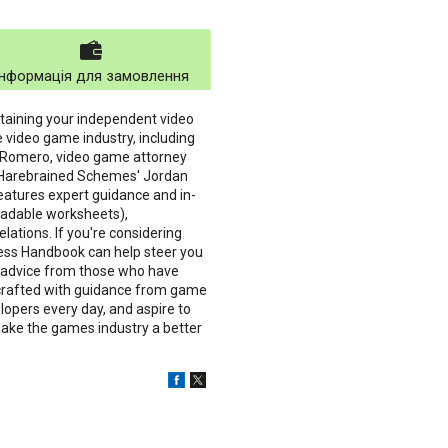
Інформація для замовлення
ustaining your independent video
 video game industry, including
 Romero, video game attorney
, Harebrained Schemes' Jordan
atures expert guidance and in-
oadable worksheets),
lations. If you're considering
ness Handbook can help steer you
h advice from those who have
 crafted with guidance from game
opers every day, and aspire to
ake the games industry a better