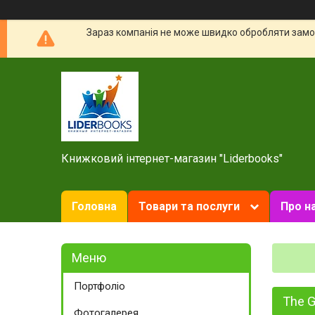
Зараз компанія не може швидко обробляти замов
Книжковий інтернет-магазин "Liderbooks"
Головна
Товари та послуги
Про н
Портфоліо
The 
Фотогалерея