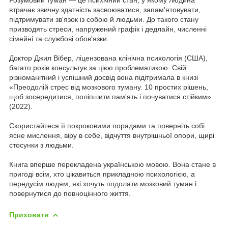
втрачає звичну здатність засвоюватися, запам'ятовувати,
підтримувати зв'язок із собою й людьми. До такого стану
призводять стреси, напружений графік і дедлайн, численні
сімейні та службові обов'язки.
Доктор Джил Вібер, ліцензована клінічна психологія (США),
багато років консультує за цією проблематикою. Свій
різноманітний і успішний досвід вона підітримала в книзі
«Преодолій стрес від мозкового туману. 10 простих рішень,
щоб зосередитися, поліпшити пам'ять і почуватися стійким»
(2022).
Скористайтеся її покроковими порадами та поверніть собі
ясне мислення, віру в себе, відчуття внутрішньої опори, щирі
стосунки з людьми.
Книга вперше перекладена українською мовою. Вона стане в
пригоді всім, хто цікавиться прикладною психологією, а
передусім людям, які хочуть подолати мозковий туман і
повернутися до повноцінного життя.
Приховати