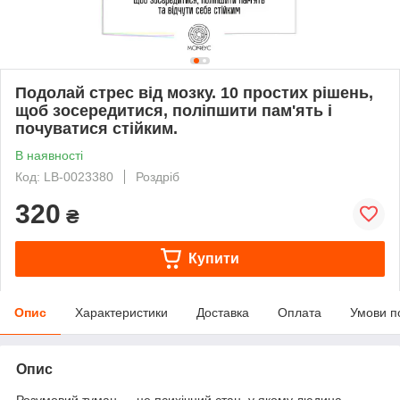
Подолай стрес від мозку. 10 простих рішень,
щоб зосередитися, поліпшити пам'ять і
почуватися стійким.
В наявності
Код: LB-0023380
Роздріб
320
₴
Купити
Опис
Характеристики
Доставка
Оплата
Умови п
Опис
Розумовий туман — це психічний стан, у якому людина