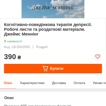
Когнітивно-поведінкова терапія депресії.
Робочі листи та роздаткові матеріали.
Джеймс Меннінг
В наявності
Код: LB-0002650
Роздріб
390
₴
Купити
Опис
Характеристики
Доставка
Оплата
Умови п
Опис
Програма КПТ для практикуючих фахівців!