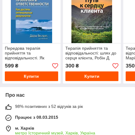
Передова терапія
Терапія прийняття та
Тера
прийняття та
відповідальності: шлях до
відп
відповідальності. Як
серця клієнта, Робін Д.
Марі
досягти оптимальних
Уолсер, Мануела
599
300
350
₴
₴
результатів. Дарра
О'Коннел, Карлтон
Веструп
Коултер
Купити
Купити
Про нас
98% позитивних з 52 відгуків за рік
Працює з 08.03.2015
м. Харків
метро Історичний музей, Харків, Україна