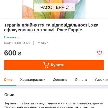
Терапія прийняття та відповідальності, яка
сфокусована на травмі. Расс Гарріс
В наявності
Код: LB-0010971
Роздріб
600
₴
Купити
Опис
Характеристики
Доставка
Оплата
Умови п
Опис
Терапія прийняття та відповідальності сфокусована на травмі.
Практичний посібник для роботи з розумом, емоціями та