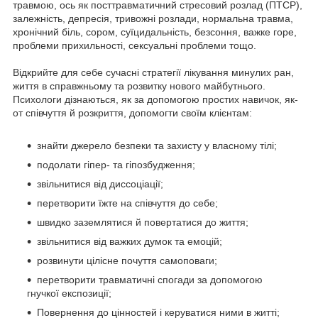
травмою, ось як посттравматичний стресовий розлад (ПТСР),
залежність, депресія, тривожні розлади, нормальна травма,
хронічний біль, сором, суїцидальність, безсоння, важке горе,
проблеми прихильності, сексуальні проблеми тощо.
Відкрийте для себе сучасні стратегії лікування минулих ран,
життя в справжньому та розвитку нового майбутнього.
Психологи дізнаються, як за допомогою простих навичок, як-
от співчуття й розкриття, допомогти своїм клієнтам:
знайти джерело безпеки та захисту у власному тілі;
подолати гіпер- та гіпозбудження;
звільнитися від диссоціації;
перетворити їжте на співчуття до себе;
швидко заземлятися й повертатися до життя;
звільнитися від важких думок та емоцій;
розвинути цілісне почуття самоповаги;
перетворити травматичні спогади за допомогою
гнучкої експозиції;
Повернення до цінностей і керуватися ними в житті;