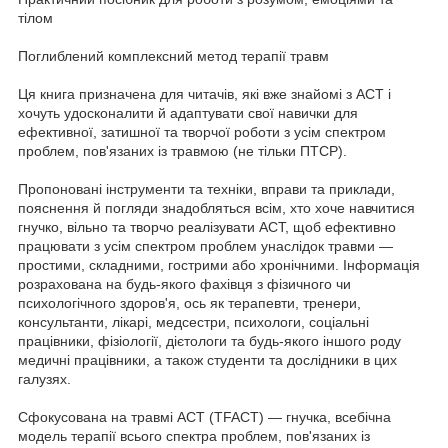
тілом
Поглиблений комплексний метод терапії травм
Ця книга призначена для читачів, які вже знайомі з ACT і
хочуть удосконалити й адаптувати свої навички для
ефективної, затишної та творчої роботи з усім спектром
проблем, пов'язаних із травмою (не тільки ПТСР).
Пропоновані інструменти та техніки, вправи та приклади,
пояснення й погляди знадобляться всім, хто хоче навчитися
гнучко, вільно та творчо реалізувати ACT, щоб ефективно
працювати з усім спектром проблем унаслідок травми —
простими, складними, гострими або хронічними. Інформація
розрахована на будь-якого фахівця з фізичного чи
психологічного здоров'я, ось як терапевти, тренери,
консультанти, лікарі, медсестри, психологи, соціальні
працівники, фізіології, дієтологи та будь-якого іншого роду
медичні працівники, а також студенти та дослідники в цих
галузях.
Сфокусована на травмі АСТ (TFACT) — гнучка, всебічна
модель терапії всього спектра проблем, пов'язаних із