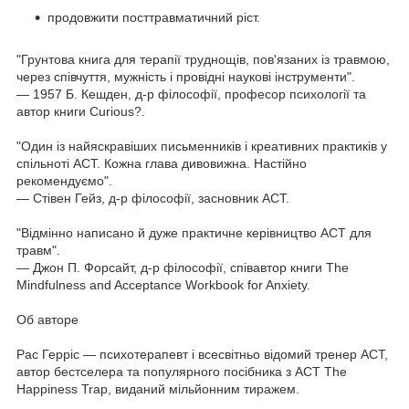
продовжити посттравматичний ріст.
"Грунтова книга для терапії труднощів, пов'язаних із травмою,
через співчуття, мужність і провідні наукові інструменти".
— 1957 Б. Кешден, д-р філософії, професор психології та
автор книги Curious?.
"Один із найяскравіших письменників і креативних практиків у
спільноті ACT. Кожна глава дивовижна. Настійно
рекомендуємо".
— Стівен Гейз, д-р філософії, засновник ACT.
"Відмінно написано й дуже практичне керівництво ACT для
травм".
— Джон П. Форсайт, д-р філософії, співавтор книги The
Mindfulness and Acceptance Workbook for Anxiety.
Об авторе
Рас Герріс — психотерапевт і всесвітньо відомий тренер ACT,
автор бестселера та популярного посібника з ACT The
Happiness Trap, виданий мільйонним тиражем.