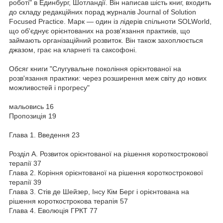
роботі" в Единбург, Шотландії. Він написав шість книг, входить
до складу редакційних порад журналів Journal of Solution
Focused Practice. Марк — один із лідерів спільноти SOLWorld,
що об'єднує орієнтованих на розв'язання практиків, що
займають організаційний розвиток. Він також захоплюється
джазом, грає на кларнеті та саксофоні.
Обсяг книги "Слугувальне покоління орієнтованої на
розв'язання практики: через розширення меж світу до нових
можливостей і прогресу"
мальовись 16
Пропозиція 19
Глава 1. Введення 23
Розділ А. Розвиток орієнтованої на рішення короткострокової
терапії 37
Глава 2. Коріння орієнтованої на рішення короткострокової
терапії 39
Глава 3. Стів де Шейзер, Інсу Кім Берг і орієнтована на
рішення короткострокова терапія 57
Глава 4. Еволюція ГРКТ 77