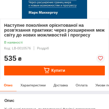
Наступне покоління орієнтованої на
розв'язання практики: через розширення меж
світу до нових можливостей і прогресу
В наявності
Код: LB-0010576
Роздріб
535
₴
Купити
Опис
Характеристики
Доставка
Оплата
Умови п
Опис
У цій книзі показано, як практикуючі фахівці допомагають