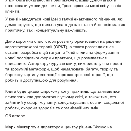
створювати умови для зміни, "розширюючи межі світу" своїх
клієнтів.
У книзі наводяться нові ідеї з галузі енактивного пізнання, які
демонструють, що пильна увага до клієнта та його слів має як
практичну, так і концептуальну важливість
.
Дано короткий опис історії розвитку орієнтованої на рішення
короткострокової терапії (ОРКТ), а також розглядаються
останні розробки в цій галузі та їхній вплив на формування
нової послідовної форми практики, що розвивається
описаниях. Автор структурував книгу, використовуючи прості
та зрозумілі метафори, щоб намалювати багату, творчу та
барвисту картину еволюції короткострокової терапії, що
робить її доступнішою для розуміння.
Книга буде цікава широкому колу практиків, що займаються
психологічною допомогою в усьому світі, а також тим, хто
зайнятий у сфері коучингу, консультування, освіти, соціальної
роботи, охорони здоров'я та організаційних змін.
Об авторе
Марк Маккергоу
є директором центру рішень "Фокус на