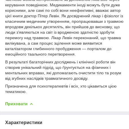
керування поведінкою. Медикаменти іноді можуть бути дуже
корисними, але самі по собі вони неефективні, вважає автор
цієї книги доктор Пітер Левін. Як досвідчений лікар і фізіолог із
класичним медичним утворенням, пропрацювавши з травмою
впродовж декількох десятиліть, він прийшов до висновку, що
люди з'являються на світ із вродженою здатністю здобути
перемогу над травмою. Лікар Левін переконаний, що травма
вилікувана, а сам процес зцілення може виявитися
каталізатором глибинного пробудження — порталом до
емоційного таального перетворення.
В результаті багаторічних досліджень і клінічної роботи він
створив унікальний підхід, що ґрунтується на фізичних і
ментальних вправах, які допомагають очистити тіло та розум
від згубних наслідків травматичного досвіду.
Призначена для психотерапевтів і всіх, хто цікавиться цією
тематикою.
Приховати
Характеристики