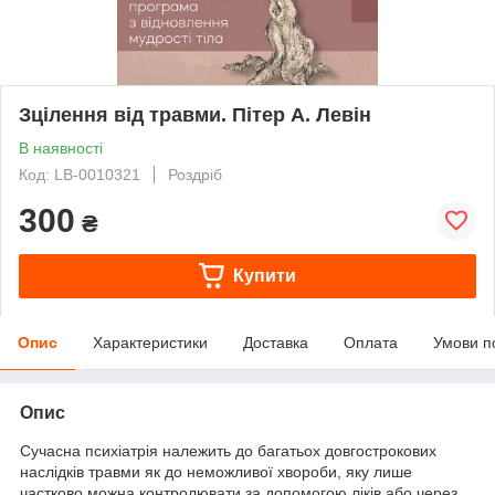
Зцілення від травми. Пітер А. Левін
В наявності
Код: LB-0010321
Роздріб
300
₴
Купити
Опис
Характеристики
Доставка
Оплата
Умови п
Опис
Сучасна психіатрія належить до багатьох довгострокових
наслідків травми як до неможливої хвороби, яку лише
частково можна контролювати за допомогою ліків або через