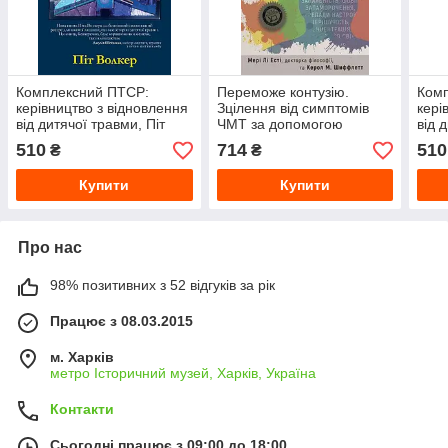
Комплексний ПТСР:
Переможе контузію.
Ком
керівництво з відновлення
Зцілення від симптомів
кері
від дитячої травми, Піт
ЧМТ за допомогою
від 
Уокер
нейрофідбека та без ліків.
Вок
510
714
510
₴
₴
Мері Лісти, Керол М.
Шиффлет
Купити
Купити
Про нас
98% позитивних з 52 відгуків за рік
Працює з 08.03.2015
м. Харків
метро Історичний музей, Харків, Україна
Контакти
Сьогодні працює з 09:00 до 18:00