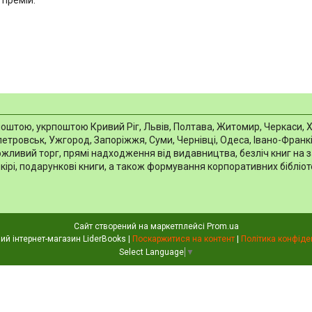
 премій.
тою, укрпоштою Кривий Ріг, Львів, Полтава, Житомир, Черкаси, Харкі
тровськ, Ужгород, Запоріжжя, Суми, Чернівці, Одеса, Івано-Франків
можливий торг, прямі надходження від видавництва, безліч книг на 
шкірі, подарункові книги, а також формування корпоративних біблі
Сайт створений на маркетплейсі
Prom.ua
Книжковий інтернет-магазин LiderBooks |
Поскаржитися на контент
|
Політика конфіде
Select Language
▼