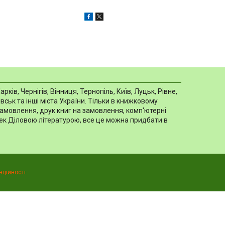
в, Чернігів, Вінниця, Тернопіль, Київ, Луцьк, Рівне,
ськ та інші міста України. Тільки в книжковому
замовлення, друк книг на замовлення, комп'ютерні
отек Діловою літературою, все це можна придбати в
нційності