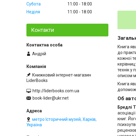
Субота
11:00
18:00
Неділя
11:00
18:00
Контакти
Загаль
Книга яв
до практ
Андрій
кожної т
керівниц
технік у
Книжковий інтернет-магазин
описом м
LiderBooks
Книга яв
допоможе
http://liderbooks.com.ua
Об авт
book-lider@ukr.net
Бредлі Т
асоціаці
книг. Йо
метро Історичний музей, Харків,
психоутв
Україна
рецензова