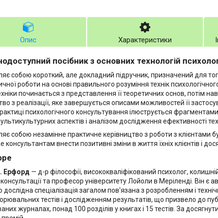
Опис
Характеристики
нодоступний посібник з основних технологій психоло
ляє собою короткий, але докладний підручник, призначений для тог
ичної роботи на основі правильного розуміння технік психологічног
ехніки починається з представлення її теоретичних основ, потім н
тво з реалізації, яке завершується описами можливостей її застос
 практиці психологічного консультування ілюструється фрагментам
ультикультурних аспектів і аналізом дослідження ефективності тех
ляє собою незамінне практичне керівництво з роботи з клієнтами 
 консультантам внести позитивні зміни в життя їхніх клієнтів і дос
оре
. Ерфорд
— д-р філософії, висококваліфікований психолог, колишн
ї консультації та професор університету Лойоли в Меріленді. Він є 
го дослідна спеціалізація загалом пов'язана з розробленням і техні
орювальних тестів і дослідженням результатів, що призвело до публ
них журналах, понад 100 розділів у книгах і 15 тестів. За досягнути