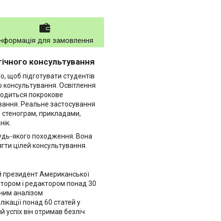
Інформація для замовлення
гічного консультування
о, щоб підготувати студентів
о консультування. Освітлення
аводиться покрокове
ування. Реальне застосування
и стенограм, прикладами,
нік.
будь-якого походження. Вона
ягти цілей консультування.
ій президент Американської
автором і редактором понад 30
чним аналізом
ікації понад 60 статей у
й успіх він отримав безліч