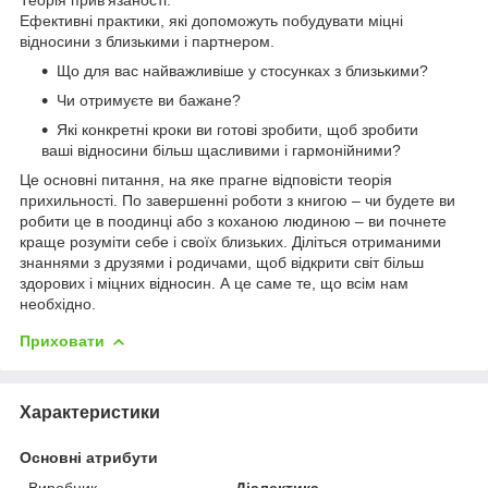
Ефективні практики, які допоможуть побудувати міцні
відносини з близькими і партнером.
Що для вас найважливіше у стосунках з близькими?
Чи отримуєте ви бажане?
Які конкретні кроки ви готові зробити, щоб зробити
ваші відносини більш щасливими і гармонійними?
Це основні питання, на яке прагне відповісти теорія
прихильності. По завершенні роботи з книгою – чи будете ви
робити це в поодинці або з коханою людиною – ви почнете
краще розуміти себе і своїх близьких. Діліться отриманими
знаннями з друзями і родичами, щоб відкрити світ більш
здорових і міцних відносин. А це саме те, що всім нам
необхідно.
Приховати
Характеристики
Основні атрибути
Виробник
Діалектика