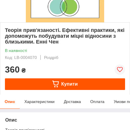
Теорія прив'язаності. Ефективні практики, які
допоможуть побудувати міцні відносини з
близькими. Енні Чен
В наявності
Код: LB-0004070
Роздріб
360
₴
Купити
Опис
Характеристики
Доставка
Оплата
Умови п
Опис
Теорія прив'язаності.