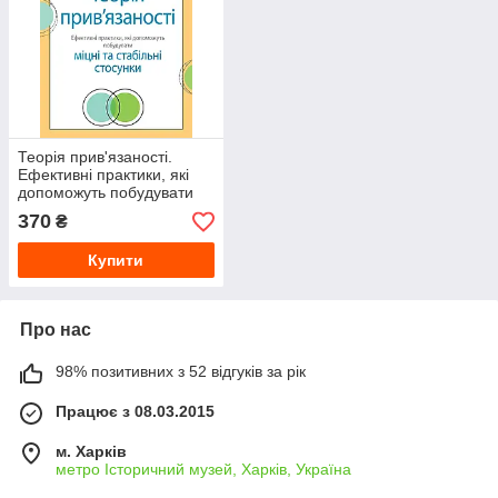
Теорія прив'язаності.
Ефективні практики, які
допоможуть побудувати
міцні відносини з
370
₴
близькими, Енні Чен.
Купити
Про нас
98% позитивних з 52 відгуків за рік
Працює з 08.03.2015
м. Харків
метро Історичний музей, Харків, Україна