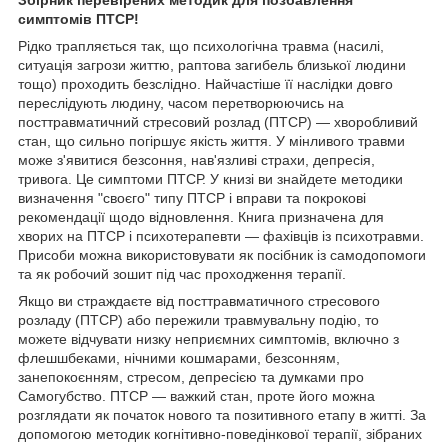
симптомів ПТСР!
Рідко трапляється так, що психологічна травма (насилі,
ситуація загрози життю, раптова загибель близької людини
тощо) проходить безслідно. Найчастіше її наслідки довго
переслідують людину, часом перетворюючись на
посттравматичний стресовий розлад (ПТСР) — хворобливий
стан, що сильно погіршує якість життя. У мінливого травми
може з'явитися безсоння, нав'язливі страхи, депресія,
тривога. Це симптоми ПТСР. У книзі ви знайдете методики
визначення "своєго" типу ПТСР і вправи та покрокові
рекомендації щодо відновлення. Книга призначена для
хворих на ПТСР і психотерапевти — фахівців із психотравми.
Присоби можна використовувати як посібник із самодопомоги
та як робочий зошит під час проходження терапії.
Якщо ви страждаєте від посттравматичного стресового
розладу (ПТСР) або пережили травмувальну подію, то
можете відчувати низку неприємних симптомів, включно з
флешшбеками, нічними кошмарами, безсонням,
занепокоєнням, стресом, депресією та думками про
Самогубство. ПТСР — важкий стан, проте його можна
розглядати як початок нового та позитивного етапу в житті. За
допомогою методик когнітивно-поведінкової терапії, зібраних