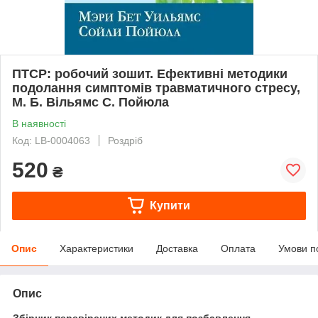
ПТСР: робочий зошит. Ефективні методики
подолання симптомів травматичного стресу,
М. Б. Вільямс С. Пойюла
В наявності
Код: LB-0004063
Роздріб
520
₴
Купити
Опис
Характеристики
Доставка
Оплата
Умови п
Опис
Збірник перевірених методик для позбавлення