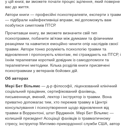
у цій книзі, ви зможете почати процес зцілення, який поверне
вас до життя.
Автори книги — професійні психотерапевти, експерти з травм
— підібрали найефективніші вправи, які допоможуть вам
позбутися симптомів ПТСР.
Прочитавши книгу, ви зможете визначити свій тип
психотравми, побачити зв'язки між думками та фізичними
реакціями та навчитися емоційно чинити опір наслідків своєї
травми. Автори тонко розуміють психологію травми та
відновлення і пропонують клієнтам, які страждають на ПТСР, і
їхнім терапевтам короткий довідник із самодопомоги та
терапевтичні методики. Кілька розділів книги присвячені
психотравмам у ветеранів бойових дій.
Об авторах
Мері Бет Вільямс
— д-р філософії, ліцензований клінічний
соціальний працівник, сертифікований фахівець,
письменниця, вчений, лектор і інструктор із травми. Вона
приватно допомагає тим, хто пережив травму в Центрі
консультування і психоутворення щодо відновлення від
травми в Воррентоні, штат Вірджинія. Мері Бет Вільямс —
колишній президент Асоціації фахівців із травматичному
стресу, інструктор Митливо-прикордонної служби США, автор