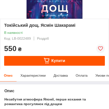
Токійський дощ. Ясмін Шакарамі
В наявності
Код: LB-0022489
Роздріб
550
₴
Купити
Опис
Характеристики
Доставка
Оплата
Умови п
Опис
Незабутня атмосфера Японії, перше кохання та
романтика прогулянок під дощем