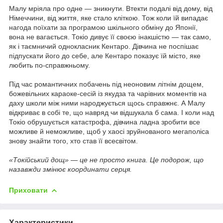
Малу мріяла про одне — зникнути. Втекти подалі від дому, від
Німеччини, від життя, яке стало кліткою. Тож коли їй випадає
нагода поїхати за програмою шкільного обміну до Японії,
вона не вагається. Токіо дивує її своєю інакшістю — так само,
як і таємничий однокласник Кентаро. Дівчина не поспішає
підпускати його до себе, але Кентаро показує їй місто, яке
любить по-справжньому.
Під час романтичних побачень під неоновим літнім дощем,
божевільних караоке-сесій із якудза та чарівних моментів на
даху школи між ними народжується щось справжнє. А Малу
відкриває в собі те, що навряд чи відшукала б сама. І коли над
Токіо обрушується катастрофа, дівчина ладна зробити все
можливе й неможливе, щоб у хаосі зруйнованого мегаполіса
знову знайти того, хто став її всесвітом.
«Токійський дощ» — це не просто книга. Це подорож, що
назавжди змінює координати серця.
Приховати
Характеристики