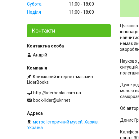
Субота
11:00
18:00
Неділя
11:00
18:00
Ця книга
Контакти
інновації
навчитис
немає як
хворобли
Андрій
Науково 
ситуацій
полегшит
Книжковий інтернет-магазин
LiderBooks
Дуже рід
мовою ви
http://liderbooks.com.ua
саморозв
book-lider@ukr.net
Об автор
Денис Гр
метро Історичний музей, Харків,
Україна
Каліфорн
понад 30 