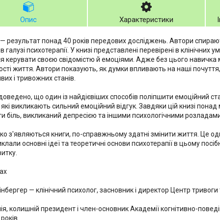
Опис
Характеристики
 — результат понад 40 років передових досліджень. Автори спираю
 в галузі психотерапії. У книзі представлені перевірені в клінічних 
я керувати своєю свідомістю й емоціями. Адже без цього навичка 
ості життя. Автори показують, як думки впливають на наші почуття, 
вих і тривожних станів.
доведено, що один із найдієвіших способів поліпшити емоційний ст
, які викликають сильний емоційний відгук. Завдяки цій книзі понад
и біль, викликаний депресією та іншими психологічними розладами, 
ко з'являються книги, по-справжньому здатні змінити життя. Це од
клали основні ідеї та теоретичні основи психотерапії в цьому посі
итку.
ах
інбергер — клінічний психолог, засновник і директор Центр тривоги т
ія, колишній президент і член-основник Академії когнітивно-поведі
років.