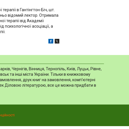
терапії в Гантінгтон-Біч, шт.
ітньо відомий лектор. Отримала
ої терапії від Академії
д психологічної асоціації, а
ії.
в, Чернігів, Вінниця, Тернопіль, Київ, Луцьк, Рівне,
ськ та інші міста України. Тільки в книжковому
замовлення, друк книг на замовлення, комп'ютерні
отек Діловою літературою, все це можна придбати в
нційності