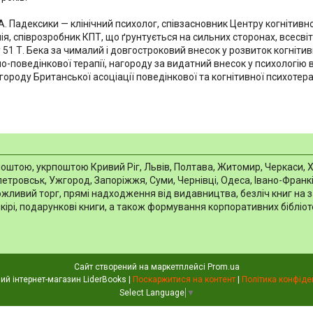
. Падексики — клінічний психолог, співзасновник Центру когнітивної 
ія, співрозробник КПТ, що ґрунтується на сильних сторонах, всесв
51 Т. Бека за чималий і довгостроковий внесок у розвиток когнітивн
о-поведінкової терапії, нагороду за видатний внесок у психологію ві
ороду Британської асоціації поведінкової та когнітивної психотерап
тою, укрпоштою Кривий Ріг, Львів, Полтава, Житомир, Черкаси, Харкі
тровськ, Ужгород, Запоріжжя, Суми, Чернівці, Одеса, Івано-Франків
можливий торг, прямі надходження від видавництва, безліч книг на 
шкірі, подарункові книги, а також формування корпоративних біблі
Сайт створений на маркетплейсі
Prom.ua
Книжковий інтернет-магазин LiderBooks |
Поскаржитися на контент
|
Політика конфіде
Select Language
▼