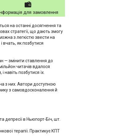
Інформація для замовлення
ться на останні досягнення та
умовах стратегії, що дають змогу
можна з легкістю звести на
і вчать, як позбутися
ан — змінити ставлення до
 мільйон читачів вдалося
і навіть позбутися їх.
на з них. Автори доступною
бнику з самовдосконалення й
а депресії в Ньюпорт-Біч, шт.
нкової терапії. Практикує КПТ