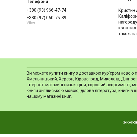
+380 (93) 966-47-74
Кристин А
Каліфорн
+380 (97) 060-75-89
нагороду 
Viber
когнітивн
також наг
Ви можете купити книгу з доставкою кур'єром новою пош
Хмельницький, Херсон, Кіровоград, Миколаїв, Дніпропе
інтернет-магазині низькі ціни, хороший асортимент, 
книги англійською мовою, ділова література, книги в 
нашому магазині книг.