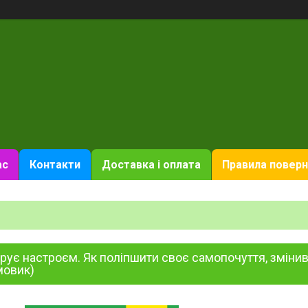
ас
Контакти
Доставка і оплата
Правила поверн
рує настроєм. Як поліпшити своє самопочуття, зміни
мовик)