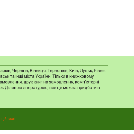
в, Чернігів, Вінниця, Тернопіль, Київ, Луцьк, Рівне,
ськ та інші міста України. Тільки в книжковому
замовлення, друк книг на замовлення, комп'ютерні
отек Діловою літературою, все це можна придбати в
нційності