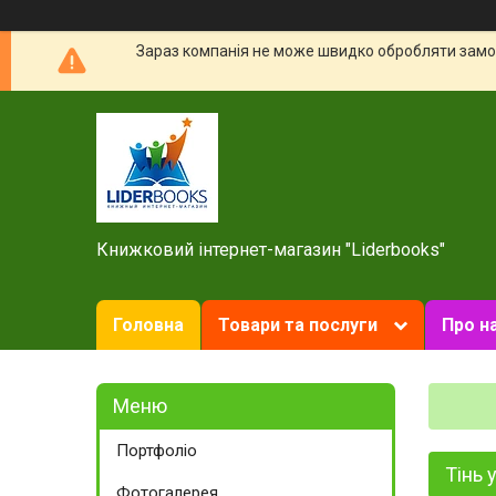
Зараз компанія не може швидко обробляти замов
Книжковий інтернет-магазин "Liderbooks"
Головна
Товари та послуги
Про н
Портфоліо
Тінь 
Фотогалерея