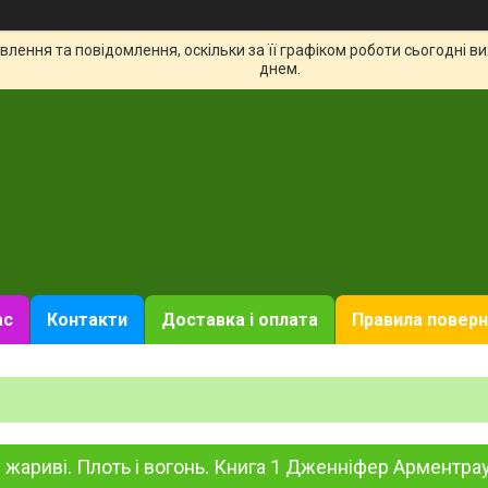
лення та повідомлення, оскільки за її графіком роботи сьогодні 
днем.
ас
Контакти
Доставка і оплата
Правила поверн
у жариві. Плоть і вогонь. Книга 1 Дженніфер Арментра