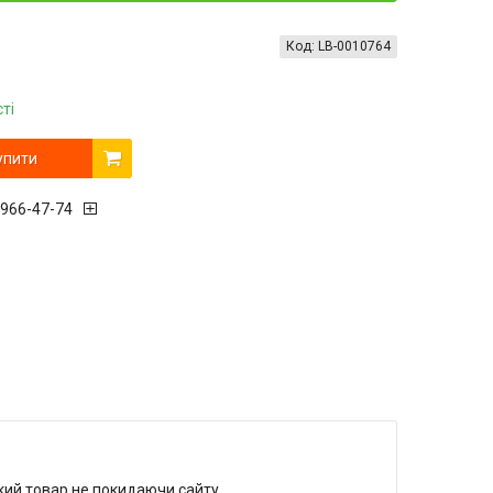
Код:
LB-0010764
ті
упити
 966-47-74
який товар не покидаючи сайту.