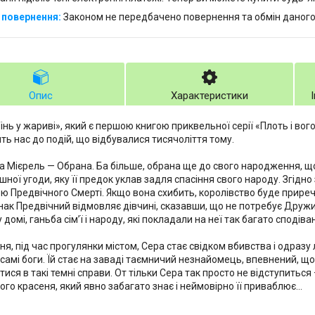
Законом не передбачено повернення та обмін даного
Опис
Характеристики
нь у жариві», який є першою книгою приквельної серії «Плоть і вого
ть нас до подій, що відбувалися тисячоліття тому.
 Мієрель — Обрана. Ба більше, обрана ще до свого народження, 
шної угоди, яку її предок уклав задля спасіння свого народу. Згідн
 Предвічного Смерті. Якщо вона схибить, королівство буде приреч
днак Предвічний відмовляє дівчині, сказавши, що не потребує Друж
домі, ганьба сім’ї і народу, які покладали на неї так багато сподіва
я, під час прогулянки містом, Сера стає свідком вбивства і одразу 
 самі боги. Їй стає на заваді таємничий незнайомець, впевнений, що
ися в такі темні справи. От тільки Сера так просто не відступиться 
го красеня, який явно забагато знає і неймовірно її приваблює...