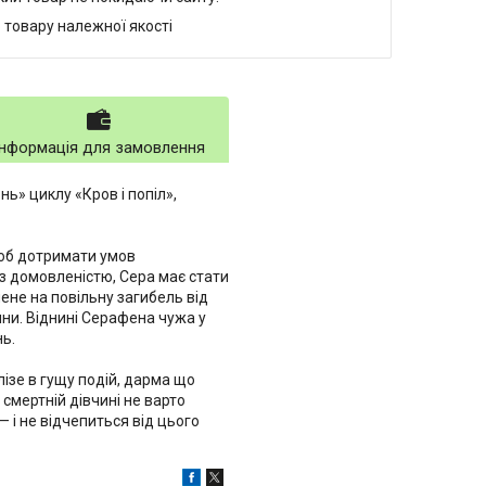
 товару належної якості
Інформація для замовлення
нь» циклу «Кров і попіл»,
щоб дотримати умов
о з домовленістю, Сера має стати
ене на повільну загибель від
ини. Віднині Серафена чужа у
нь.
лізе в гущу подій, дарма що
 смертній дівчині не варто
— і не відчепиться від цього