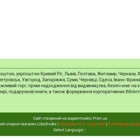
тою, укрпоштою Кривий Ріг, Львів, Полтава, Житомир, Черкаси, Харкі
тровськ, Ужгород, Запоріжжя, Суми, Чернівці, Одеса, Івано-Франків
можливий торг, прямі надходження від видавництва, безліч книг на 
шкірі, подарункові книги, а також формування корпоративних біблі
Сайт створений на маркетплейсі
Prom.ua
Книжковий інтернет-магазин LiderBooks |
Поскаржитися на контент
|
Політика конфіде
Select Language
▼