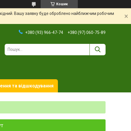
Кошик
вихідний. Вашу заявку буде оброблено найближчим робочим
+380 (93) 966-47-74
+380 (97) 060-75-89
ення та відшкодування
ут