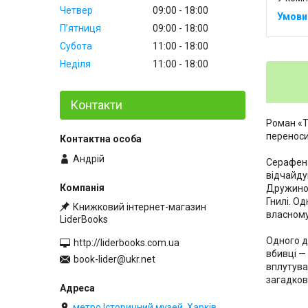
Четвер
09:00
18:00
Пʼятниця
09:00
18:00
Субота
11:00
18:00
Неділя
11:00
18:00
Контакти
Роман «Ті
переноси
Андрій
Серафена
відчайду
Дружиною
Гнилі. О
Книжковий інтернет-магазин
власному 
LiderBooks
Одного дн
http://liderbooks.com.ua
вбивці —
book-lider@ukr.net
вплутуват
загадково
метро Історичний музей, Харків,