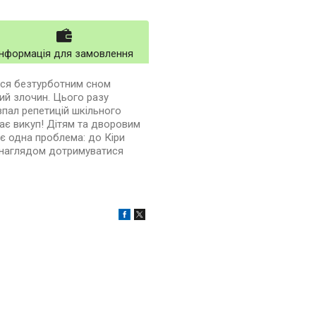
Інформація для замовлення
ися безтурботним сном
ий злочин. Цього разу
зпал репетицій шкільного
ає викуп! Дітям та дворовим
є одна проблема: до Кіри
м наглядом дотримуватися