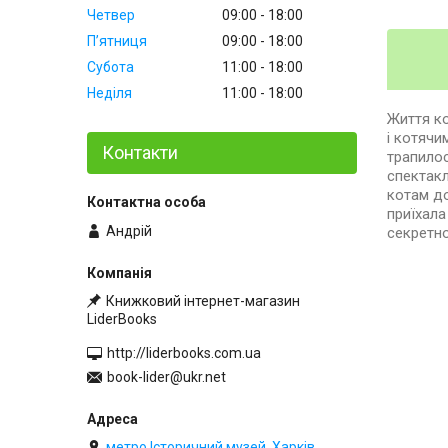
Четвер
09:00
18:00
Пʼятниця
09:00
18:00
Субота
11:00
18:00
Неділя
11:00
18:00
Життя ко
і котячи
Контакти
трапилос
спектакл
котам до
приїхала
Андрій
секретно
Книжковий інтернет-магазин
LiderBooks
http://liderbooks.com.ua
book-lider@ukr.net
метро Історичний музей, Харків,