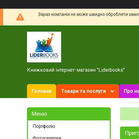
Зараз компанія не може швидко обробляти замов
Книжковий інтернет-магазин "Liderbooks"
Головна
Товари та послуги
Про н
Портфоліо
Приго
Фотогалерея