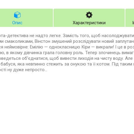
Опис
Характеристики
та-детектива не надто легке. Замість того, щоб насолоджуват
ми смаколиками, Вінстон змушений розслідувати новий заплутан
я неймовірне: Емілію — однокласницю Кіри — викрали! І це в ро
ю, в якому дівчинка грала головну роль. Тепер злочинець вимаг
ведеться об’єднатися, щоб вивести лиходія на чисту воду. Але 
 бабуся, яка невпинно стежить за онукою та її котом. Під таки
сті ну дуже непросто…