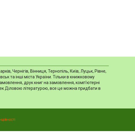
в, Чернігів, Вінниця, Тернопіль, Київ, Луцьк, Рівне,
ськ та інші міста України. Тільки в книжковому
замовлення, друк книг на замовлення, комп'ютерні
отек Діловою літературою, все це можна придбати в
нційності