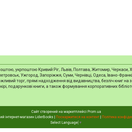
тою, укрпоштою Кривий Ріг, Львів, Полтава, Житомир, Черкаси, Харкі
тровськ, Ужгород, Запоріжжя, Суми, Чернівці, Одеса, Івано-Франків
можливий торг, прямі надходження від видавництва, безліч книг на 
шкірі, подарункові книги, а також формування корпоративних біблі
Сайт створений на маркетплейсі
Prom.ua
Книжковий інтернет-магазин LiderBooks |
Поскаржитися на контент
|
Політика конфіде
Select Language
▼