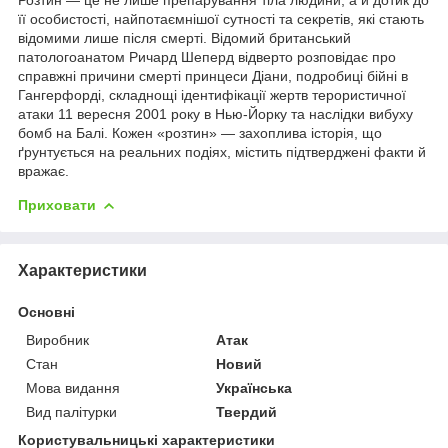
її особистості, найпотаємнішої сутності та секретів, які стають
відомими лише після смерті. Відомий британський
патологоанатом Ричард Шеперд відверто розповідає про
справжні причини смерті принцеси Діани, подробиці бійні в
Гангерфорді, складнощі ідентифікації жертв терористичної
атаки 11 вересня 2001 року в Нью-Йорку та наслідки вибуху
бомб на Балі. Кожен «розтин» — захоплива історія, що
ґрунтується на реальних подіях, містить підтверджені факти й
вражає.
Приховати
Характеристики
Основні
Виробник
Атак
Стан
Новий
Мова видання
Українська
Вид палітурки
Твердий
Користувальницькі характеристики