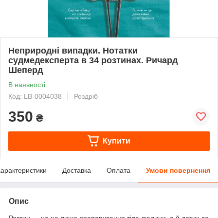
Неприродні випадки. Нотатки
судмедексперта в 34 розтинах. Ричард
Шеперд
В наявності
Код: LB-0004038
Роздріб
350
₴
Купити
арактеристики
Доставка
Оплата
Умови повернення
Опис
Розтин — це не лише препарування тіла людини, а й дотик до