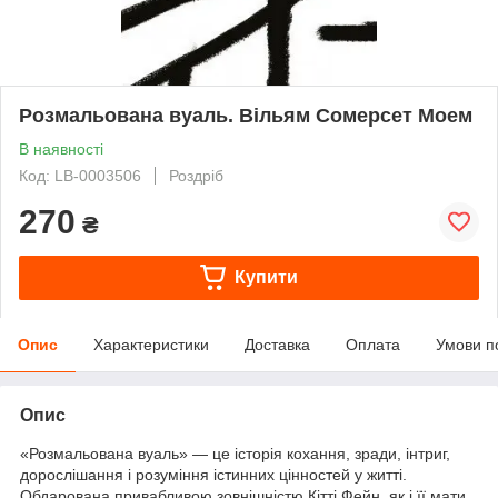
Розмальована вуаль. Вільям Сомерсет Моем
В наявності
Код: LB-0003506
Роздріб
270
₴
Купити
Опис
Характеристики
Доставка
Оплата
Умови п
Опис
«Розмальована вуаль» — це історія кохання, зради, інтриг,
дорослішання і розуміння істинних цінностей у житті.
Обдарована привабливою зовнішністю Кітті Фейн, як і її мати,