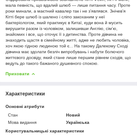
мала певність, що вдалий шлюб — лише питання часу. Проте
роки минали, а маєтний кавалер так і не з’являвся. Знічев’я
Кітті бере шлюб із шалено і сліпо закоханим у неї
бактеріологом, який практикує в Китаї, куди вона й мусить
вирушити разом із чоловіком, залишивши Англію, сім’ю,
знайомих і все, що оточує її з дитинства. Проте дівчина не
знаходить щастя в сімейному житті, адже не любить чоловіка,
хоч якою гідною людиною той є... На такому Далекому Сході
дівчина має здолати безліч випробувань і набути болючого
життєвого досвіду, який стане лише першим рівнем сходів, що
ведуть до такого бажаного душевного спокою.
Приховати
Характеристики
Основні атрибути
Стан
Новий
Мова видання
Українська
Користувальницькі характеристики