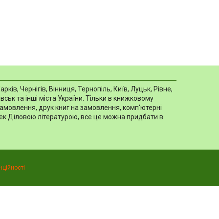
в, Чернігів, Вінниця, Тернопіль, Київ, Луцьк, Рівне,
ськ та інші міста України. Тільки в книжковому
замовлення, друк книг на замовлення, комп'ютерні
отек Діловою літературою, все це можна придбати в
нційності