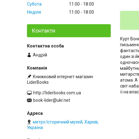
Субота
11:00
18:00
Неділя
11:00
18:00
Контакти
Курт Вон
письменн
фантастик
Андрій
один зі 
одночасно
майбутнь
митарств
Книжковий інтернет-магазин
атома. А
LiderBooks
світ наб
її на вл
http://liderbooks.com.ua
book-lider@ukr.net
метро Історичний музей, Харків,
Україна