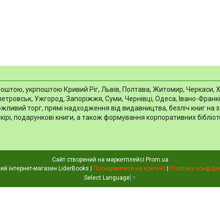
тою, укрпоштою Кривий Ріг, Львів, Полтава, Житомир, Черкаси, Харкі
тровськ, Ужгород, Запоріжжя, Суми, Чернівці, Одеса, Івано-Франків
можливий торг, прямі надходження від видавництва, безліч книг на 
шкірі, подарункові книги, а також формування корпоративних біблі
Сайт створений на маркетплейсі
Prom.ua
Книжковий інтернет-магазин LiderBooks |
Поскаржитися на контент
|
Політика конфіде
Select Language
▼