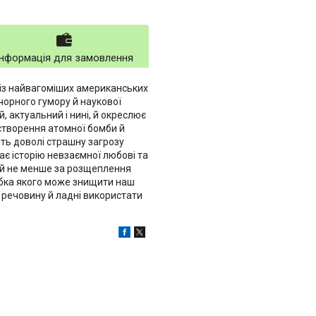
Інформація для замовлення
із найвагоміших американських
чорного гумору й наукової
, актуальний і нині, й окреслює
 створення атомної бомби й
лять доволі страшну загрозу
ає історію невзаємної любові та
трій не менше за розщеплення
рібка якого може знищити наш
 речовину й ладні використати