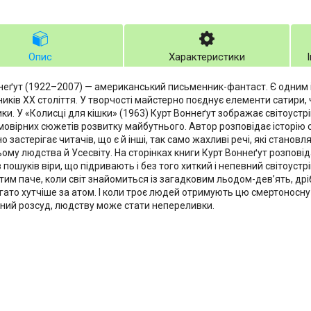
Опис
Характеристики
неґут (1922–2007) — американський письменник-фантаст. Є одним 
иків XX століття. У творчості майстерно поєднує елементи сатири, 
и. У «Колисці для кішки» (1963) Курт Воннеґут зображає світоустрій
ймовірних сюжетів розвитку майбутнього. Автор розповідає історію
 застерігає читачів, що є й інші, так само жахливі речі, які станов
ому людства й Усесвіту. На сторінках книги Курт Воннеґут розповід
 пошуків віри, що підривають і без того хиткий і непевний світоус
 тим паче, коли світ знайомиться із загадковим льодом-дев’ять, д
агато хутчіше за атом. І коли троє людей отримують цю смертоносну
асний розсуд, людству може стати непереливки.