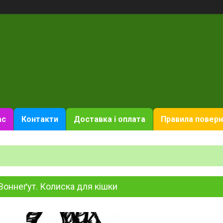
ас
Контакти
Доставка і оплата
Правила поверн
Воннеґут. Колиска для кішки