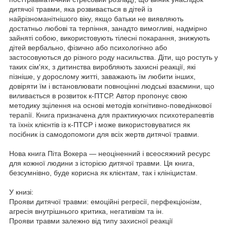
дитячої травми, яка розвивається в дітей із
найрізноманітнішого віку, якщо батьки не виявляють
достатньо любові та терпіння, занадто вимогливі, надмірно
зайняті собою, використовують тілесні покарання, знижують
дітей вербально, фізично або психологічно або
застосовуються до різного роду насильства. Діти, що ростуть у
таких сім'ях, з дитинства виробляють захисні реакції, які
пізніше, у дорослому житті, заважають їм любити інших,
довіряти їм і встановлювати повноцінні людські взаємини, що
виливається в розвиток к-ПТСР. Автор пропонує свою
методику зцілення на основі методів когнітивно-поведінкової
терапії. Книга призначена для практикуючих психотерапевтів
та їхніх клієнтів із к-ПТСР і може використовуватися як
посібник із самодопомоги для всіх жертв дитячої травми.
Нова книга Піта Вокера — неоціненний і всеосяжний ресурс
для кожної людини з історією дитячої травми. Ця книга,
безсумнівно, буде корисна як клієнтам, так і клініцистам.
У книзі:
Прояви дитячої травми: емоційні регресії, перфекціонізм,
агресія внутрішнього критика, негативізм та ін.
Прояви травми залежно від типу захисної реакції