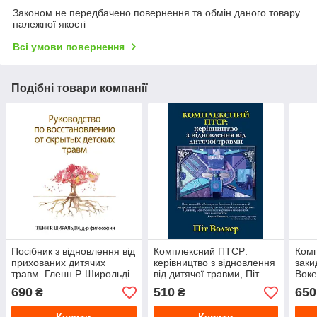
Законом не передбачено повернення та обмін даного товару
належної якості
Всі умови повернення
Подібні товари компанії
Посібник з відновлення від
Комплексний ПТСР:
Комп
прихованих дитячих
керівництво з відновлення
заки
травм. Гленн Р. Широльді
від дитячої травми, Піт
Воке
Уокер
690
510
650
₴
₴