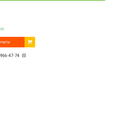
ті
упити
 966-47-74