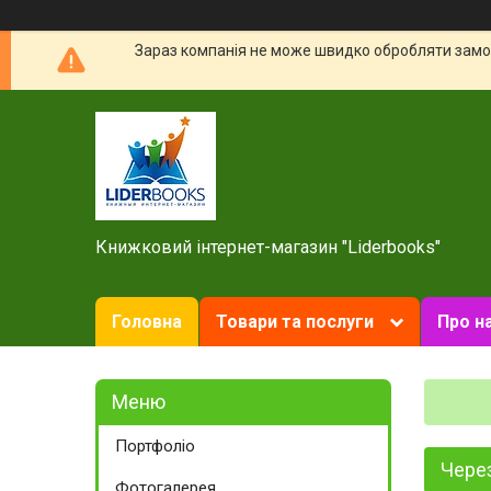
Зараз компанія не може швидко обробляти замов
Книжковий інтернет-магазин "Liderbooks"
Головна
Товари та послуги
Про н
Портфоліо
Чере
Фотогалерея