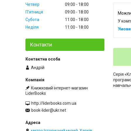
Четвер
09:00
18:00
Пʼятниця
09:00
18:00
Субота
11:00
18:00
У комп
Неділя
11:00
18:00
Контакти
Андрій
Серія «К
програмо
навчальн
Книжковий інтернет-магазин
LiderBooks
http://liderbooks.com.ua
book-lider@ukr.net
метро Історичний музей, Харків,