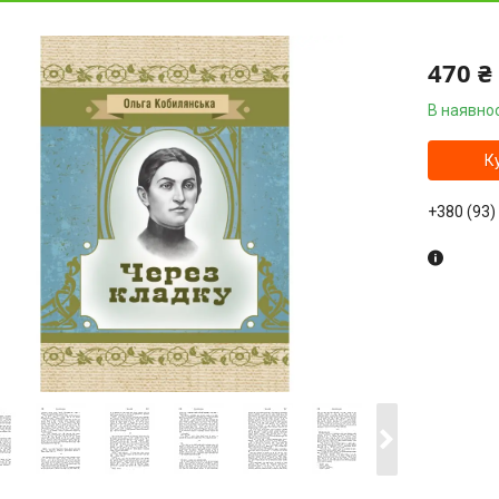
470 ₴
В наявнос
К
+380 (93)