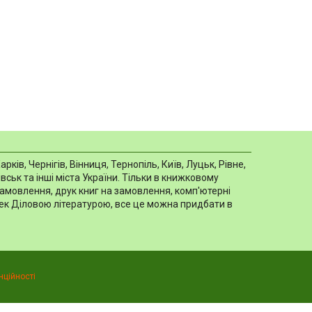
в, Чернігів, Вінниця, Тернопіль, Київ, Луцьк, Рівне,
ськ та інші міста України. Тільки в книжковому
замовлення, друк книг на замовлення, комп'ютерні
отек Діловою літературою, все це можна придбати в
нційності