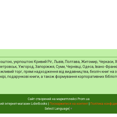
тою, укрпоштою Кривий Ріг, Львів, Полтава, Житомир, Черкаси, Харкі
тровськ, Ужгород, Запоріжжя, Суми, Чернівці, Одеса, Івано-Франків
можливий торг, прямі надходження від видавництва, безліч книг на 
шкірі, подарункові книги, а також формування корпоративних біблі
Сайт створений на маркетплейсі
Prom.ua
Книжковий інтернет-магазин LiderBooks |
Поскаржитися на контент
|
Політика конфіде
Select Language
▼