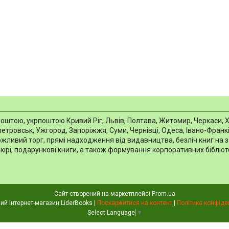
тою, укрпоштою Кривий Ріг, Львів, Полтава, Житомир, Черкаси, Харкі
тровськ, Ужгород, Запоріжжя, Суми, Чернівці, Одеса, Івано-Франків
можливий торг, прямі надходження від видавництва, безліч книг на 
шкірі, подарункові книги, а також формування корпоративних біблі
Сайт створений на маркетплейсі
Prom.ua
Книжковий інтернет-магазин LiderBooks |
Поскаржитися на контент
|
Політика конфіде
Select Language
▼