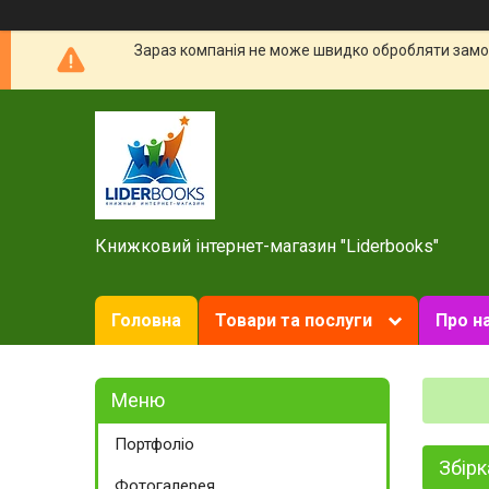
Зараз компанія не може швидко обробляти замов
Книжковий інтернет-магазин "Liderbooks"
Головна
Товари та послуги
Про н
Портфоліо
Збірк
Фотогалерея