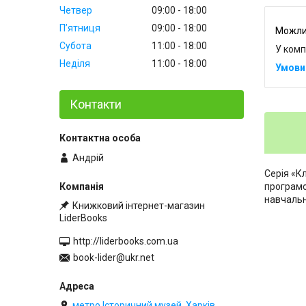
Четвер
09:00
18:00
Пʼятниця
09:00
18:00
Субота
11:00
18:00
У комп
Неділя
11:00
18:00
Контакти
Андрій
Серія «К
програмо
навчальн
Книжковий інтернет-магазин
LiderBooks
http://liderbooks.com.ua
book-lider@ukr.net
метро Історичний музей, Харків,