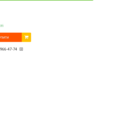
ті
упити
 966-47-74