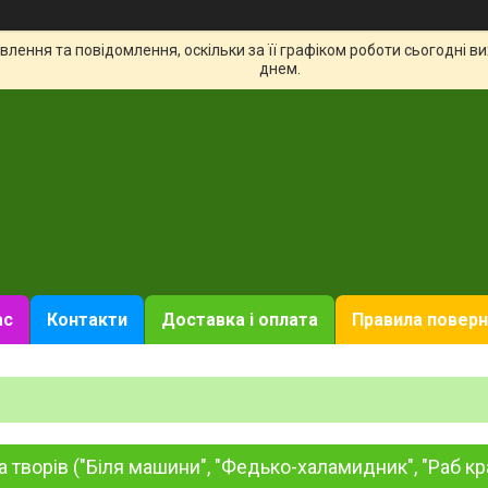
лення та повідомлення, оскільки за її графіком роботи сьогодні 
днем.
ас
Контакти
Доставка і оплата
Правила поверн
а творів ("Біля машини", "Федько-халамидник", "Раб крас