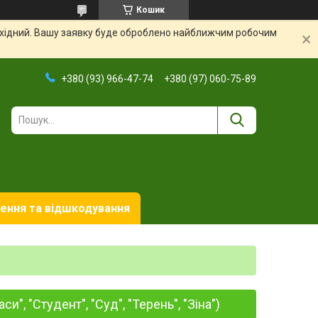
Кошик
вихідний. Вашу заявку буде оброблено найближчим робочим
+380 (93) 966-47-74
+380 (97) 060-75-89
ення та відшкодування
и", "Студент", "Суд", "Терень", "Зіна")