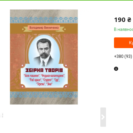
190 ₴
В наявнос
К
+380 (93)