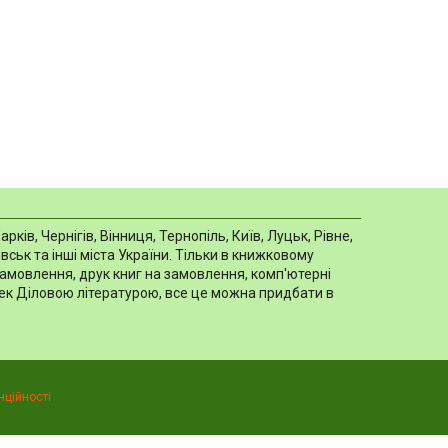
в, Чернігів, Вінниця, Тернопіль, Київ, Луцьк, Рівне,
ськ та інші міста України. Тільки в книжковому
замовлення, друк книг на замовлення, комп'ютерні
отек Діловою літературою, все це можна придбати в
нційності