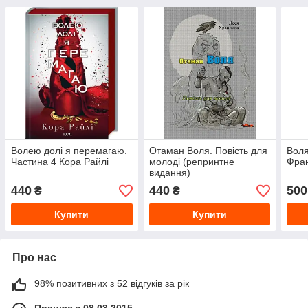
Волею долі я перемагаю.
Отаман Воля. Повість для
Воля
Частина 4 Кора Райлі
молоді (репринтне
Фран
видання)
440
440
500
₴
₴
Купити
Купити
Про нас
98% позитивних з 52 відгуків за рік