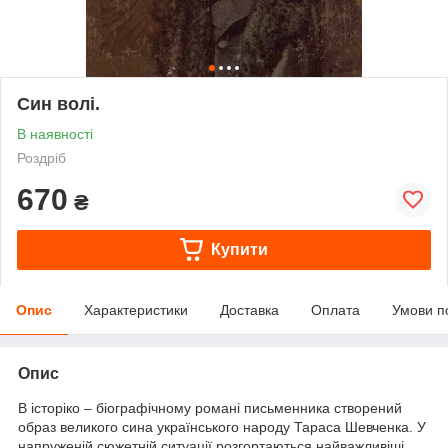
Син волі.
В наявності
Роздріб
670
₴
Купити
Опис
Характеристики
Доставка
Оплата
Умови п
Опис
В історіко – біографічному романі письменника створений
образ великого сина українського народу Тараса Шевченка. У
напруженій сюжетній ситуації розгортаються найважливіші