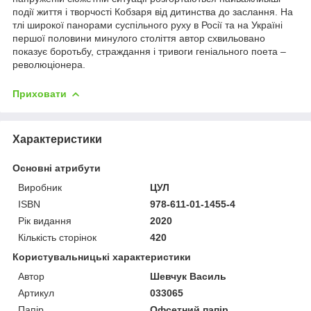
події життя і творчості Кобзаря від дитинства до заслання. На
тлі широкої панорами суспільного руху в Росії та на Україні
першої половини минулого століття автор схвильовано
показує боротьбу, страждання і тривоги геніального поета –
революціонера.
Приховати
Характеристики
Основні атрибути
Виробник
ЦУЛ
ISBN
978-611-01-1455-4
Рік видання
2020
Кількість сторінок
420
Користувальницькі характеристики
Автор
Шевчук Василь
Артикул
033065
Папір
Офсетний папір