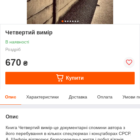
Четвертий вимір
В наявності
Роздріб
670
₴
Купити
Опис
Характеристики
Доставка
Оплата
Умови п
Опис
Книга Четвертий вимір-це документарні спомини автора з
його перебування в кількох спецтюрмах і концтаборах СРСР.
А. Шифрін відтворює безпосередньо життя і побут в’язнів,