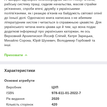
рабську систему праці, садизм начальства, масові страйки
ув’язнених, спроби втечі, дружбу з українськими
політв’язнями, як і реакцію в’язнів на байдужість світової опінії
до їхньої долі. Одночасно книга написана з не абияким
літературним хистом і читається із справжньою цікавістю. Для
українського читача книга цікава ще й тим, що вона подає
додаткові інформації про українських каторжан, як ось
Верховний Архиепископ Йосиф Сліпий, Катря Зарицька,
Михайло Сорока, Юрій Шухевич, Володимир Горбовий та
інші.
Приховати
Характеристики
Основні атрибути
Виробник
ЦУЛ
ISBN
978-611-01-2022-7
Рік видання
2020
Кількість сторінок
420