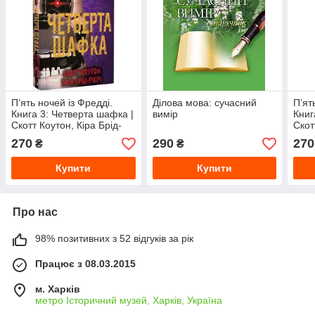
П’ять ночей із Фредді.
Ділова мова: сучасний
П’ят
Книга 3: Четверта шафка |
вимір
Книг
Скотт Коутон, Кіра Брід-
Скот
Ріслі
Ріслі
270
290
270
₴
₴
Купити
Купити
Про нас
98% позитивних з 52 відгуків за рік
Працює з 08.03.2015
м. Харків
метро Історичний музей, Харків, Україна