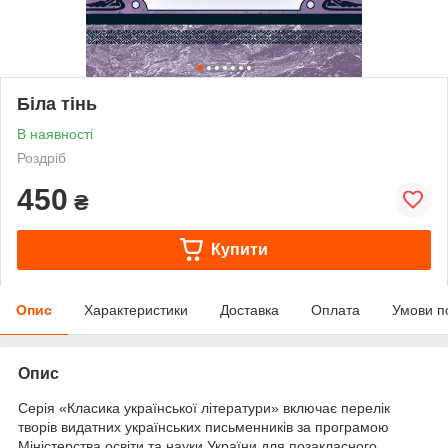
Біла тінь
В наявності
Роздріб
450
₴
Купити
Опис
Характеристики
Доставка
Оплата
Умови п
Опис
Серія «Класика української літератури» включає перелік
творів видатних українських письменників за програмою
Міністерства освіти та науки України для позакласного