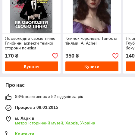
Як оволодіти своєю тінню.
Клинок королеви. Танок із
Як о
Глибинні аспекти темної
тінями. А. Achell
Глуб
сторони психіки
боку
170
350
140
₴
₴
Купити
Купити
Про нас
98% позитивних з 52 відгуків за рік
Працює з 08.03.2015
м. Харків
метро Історичний музей, Харків, Україна
Контакти