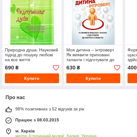
Природна душа. Науковий
Моя дитина – інтроверт.
Форм
підхід до пошуку любові
Як виявити приховані
щасл
на все життя
таланти і підготувати до
здій
життя в суспільстві
найс
690
630
400
₴
₴
Купити
Купити
Про нас
98% позитивних з 52 відгуків за рік
Працює з 08.03.2015
м. Харків
метро Історичний музей, Харків, Україна