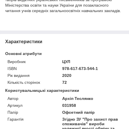
Міністерства освіти та науки України для позакласного
читання учнів середніх загальноосвітніх навчальних закладів.
Характеристики
Основні атрибути
Виробник
ЦУЛ
ISBN
978-617-673-544-1
Рік видання
2020
Кількість сторінок
72
Користувальницькі характеристики
Автор
Архіп Теслянко
Артикул
031958
Папір
Офсетний папір
Гарантія
Згідно ЗУ "Про захист прав
споживачів" вироби
належної якості обміну та