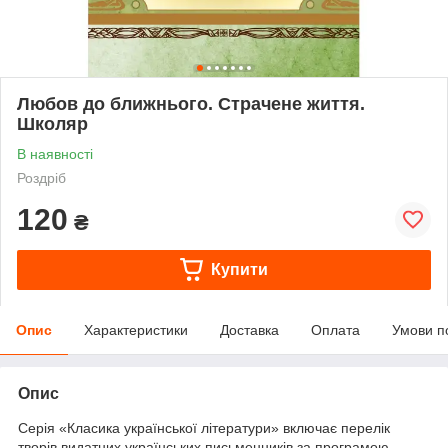
Любов до ближнього. Страчене життя.
Школяр
В наявності
Роздріб
120
₴
Купити
Опис
Характеристики
Доставка
Оплата
Умови п
Опис
Серія «Класика української літератури» включає перелік
творів видатних українських письменників за програмою