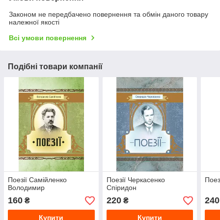
Законом не передбачено повернення та обмін даного товару
належної якості
Всі умови повернення
Подібні товари компанії
Поезії Самійленко
Поезії Черкасенко
Поез
Володимир
Спіридон
160
220
240
₴
₴
Купити
Купити