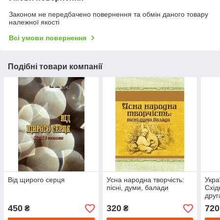
Законом не передбачено повернення та обмін даного товару
належної якості
Всі умови повернення
Подібні товари компанії
Від щирого серця
Усна народна творчість:
Укра
пісні, думи, балади
Схід
друг
450
320
720
₴
₴