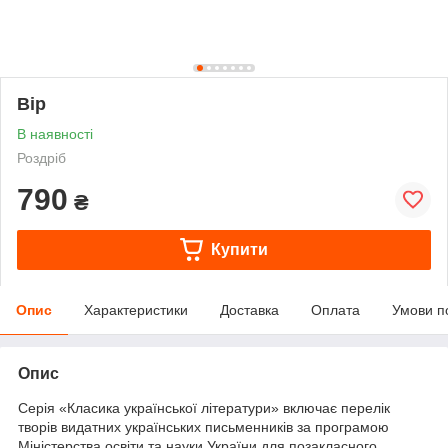
Вір
В наявності
Роздріб
790
₴
Купити
Опис
Характеристики
Доставка
Оплата
Умови п
Опис
Серія «Класика української літератури» включає перелік
творів видатних українських письменників за програмою
Міністерства освіти та науки України для позакласного