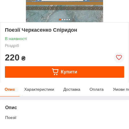
Поезії Черкасенко Спіридон
В наявності
Роздріб
220
₴
Купити
Опис
Характеристики
Доставка
Оплата
Умови п
Опис
Поезії