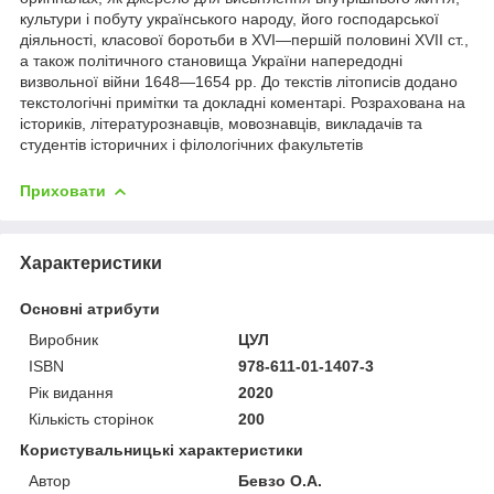
культури і побуту українського народу, його господарської
діяльності, класової боротьби в XVI—першій половині XVII ст.,
а також політичного становища України напередодні
визвольної війни 1648—1654 рр. До текстів літописів додано
текстологічні примітки та докладні коментарі. Розрахована на
істориків, літературознавців, мовознавців, викладачів та
студентів історичних і філологічних факультетів
Приховати
Характеристики
Основні атрибути
Виробник
ЦУЛ
ISBN
978-611-01-1407-3
Рік видання
2020
Кількість сторінок
200
Користувальницькі характеристики
Автор
Бевзо О.А.