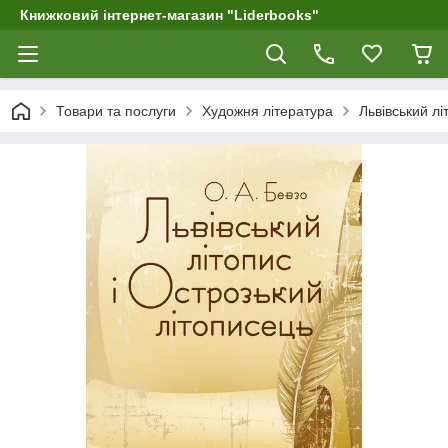
Книжковий інтернет-магазин "Liderbooks"
Товари та послуги
Художня література
Львівський лі