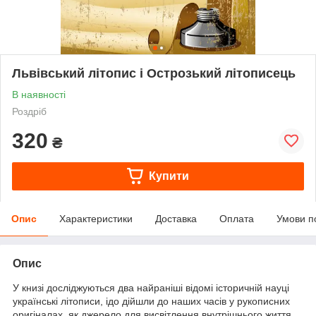
Львівський літопис і Острозький літописець
В наявності
Роздріб
320
₴
Купити
Опис
Характеристики
Доставка
Оплата
Умови п
Опис
У книзі досліджуються два найраніші відомі історичній науці
українські літописи, ідо дійшли до наших часів у рукописних
оригіналах, як джерело для висвітлення внутрішнього життя,