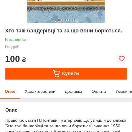
Хто такі бандерівці та за що вони борються.
В наявності
Роздріб
100
₴
Купити
Опис
Характеристики
Доставка
Оплата
Умови п
Опис
Правопис статті П.Полтави і матеріалів, що увійшли до книжки
"Хто такі бандерівці та за що вони борються" видання 1950
року, залишено без змін. Книжка названа за основною в ній