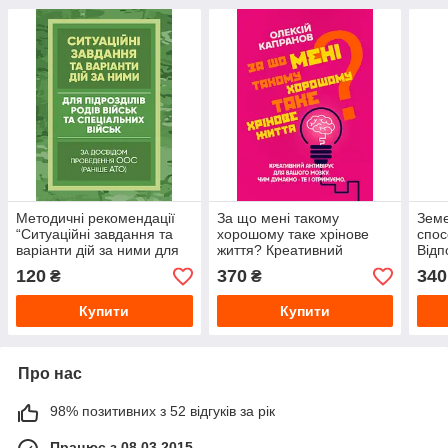
Методичні рекомендації
За що мені такому
Земе
“Ситуаційні завдання та
хорошому таке хрінове
спос
варіанти дій за ними для
життя? Креативний
Відп
підрозділів родів військ та
антивірус для вашого
пор
120
370
340
₴
₴
мозку
зак-
Купити
Купити
Про нас
98% позитивних з 52 відгуків за рік
Працює з 08.03.2015