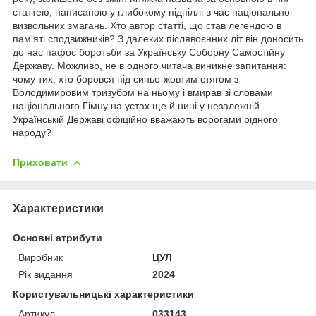
статтею, написаною у глибокому підпіллі в час національно-
визвольних змагань. Хто автор статті, що став легендою в
пам'яті сподвижників? З далеких післявоєнних літ він доносить
до нас пафос боротьби за Українську Соборну Самостійну
Державу. Можливо, не в одного читача виникне запитання:
чому тих, хто боровся під синьо-жовтим стягом з
Володимировим тризубом на ньому і вмирав зі словами
національного Гімну на устах ще й нині у незалежній
Українській Державі офіційно вважають ворогами рідного
народу?
Приховати
Характеристики
Основні атрибути
Виробник
ЦУЛ
Рік видання
2024
Користувальницькі характеристики
Артикул
033143