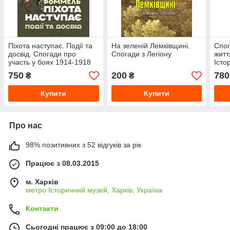
Піхота наступає. Події та
На зеленій Лемківщині.
Спог
досвід. Спогади про
Спогади з Легіону
житт
участь у боях 1914-1918
Істо
роках у Франції, Румунії та
тран
750
200
780
₴
₴
Італії
Купити
Купити
Про нас
98% позитивних з 52 відгуків за рік
Працює з 08.03.2015
м. Харків
метро Історичний музей, Харків, Україна
Контакти
Сьогодні працює з 09:00 до 18:00