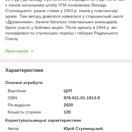
є сином начальника штабу УПА полковника Леоніда
Ступницького, разом з яким у 1943 p. пішов у повстанську
армію. Там автору довелося навчатися у старшинській школі
«Дружинники», бачити багатьох повстанських командирів,
брати участь у бойових акціях. Після арешту в 1944 p. він
поневірявся по сталінських тюрмах і таборах Радянського
Союзу.
Приховати
Характеристики
Основні атрибути
Виробник
ЦУЛ
ISBN
978-611-01-1913-9
Рік видання
2020
Кількість сторінок
120
Користувальницькі характеристики
Автор
Юрій Ступницький.