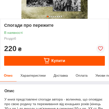
Спогади про пережите
В наявності
Роздріб
220
₴
Купити
Опис
Характеристики
Доставка
Оплата
Умови п
Опис
У книзі представлені спогади автора - волиняка, що оповідає
про свою родину та переживання від юнацьких років (кінець
30-х pp.) до виходу з ув’язнення в середині 50-х pp. XX ст. Він