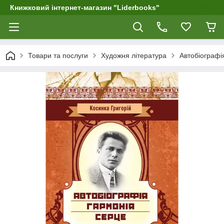
Книжковий інтернет-магазин "Liderbooks"
Товари та послуги
Художня література
Автобіографі