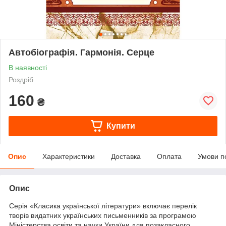
Автобіографія. Гармонія. Серце
В наявності
Роздріб
160
₴
Купити
Опис
Характеристики
Доставка
Оплата
Умови п
Опис
Серія «Класика української літератури» включає перелік
творів видатних українських письменників за програмою
Міністерства освіти та науки України для позакласного