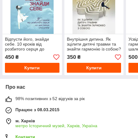
Відпусти його, знайди
Внутрішня дитина. Як
Усві
себе. 10 кроків від
зцілити дитячі травми та
гарм
розбитого серця до
знайти гармонію із собою?
шале
щасливих стосунків
Чарльз Вітфілд
Пенм
450
350
500
₴
₴
Купити
Купити
Про нас
98% позитивних з 52 відгуків за рік
Працює з 08.03.2015
м. Харків
метро Історичний музей, Харків, Україна
Контакти