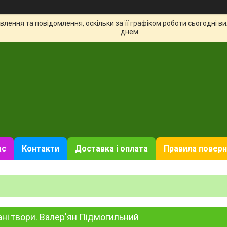
лення та повідомлення, оскільки за її графіком роботи сьогодні 
днем.
ас
Контакти
Доставка і оплата
Правила поверн
ні твори. Валер'ян Підмогильний