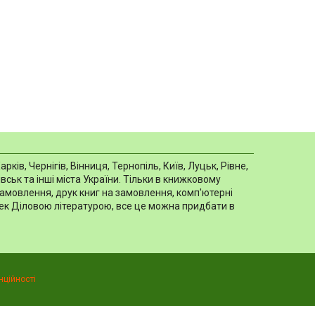
в, Чернігів, Вінниця, Тернопіль, Київ, Луцьк, Рівне,
ськ та інші міста України. Тільки в книжковому
замовлення, друк книг на замовлення, комп'ютерні
отек Діловою літературою, все це можна придбати в
нційності