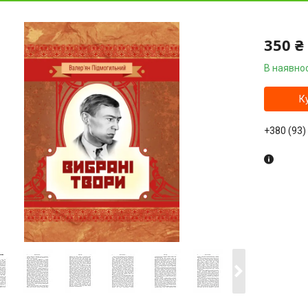
350 ₴
В наявнос
К
+380 (93)