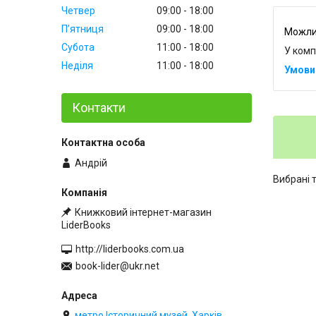
Четвер
09:00
18:00
Пʼятниця
09:00
18:00
Субота
11:00
18:00
У комп
Неділя
11:00
18:00
Контакти
Андрій
Вибрані 
Книжковий інтернет-магазин
LiderBooks
http://liderbooks.com.ua
book-lider@ukr.net
метро Історичний музей, Харків,