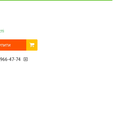
ті
упити
 966-47-74