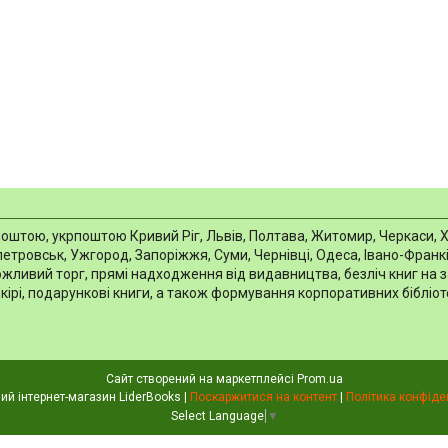
тою, укрпоштою Кривий Ріг, Львів, Полтава, Житомир, Черкаси, Харкі
тровськ, Ужгород, Запоріжжя, Суми, Чернівці, Одеса, Івано-Франків
можливий торг, прямі надходження від видавництва, безліч книг на 
шкірі, подарункові книги, а також формування корпоративних біблі
Сайт створений на маркетплейсі
Prom.ua
Книжковий інтернет-магазин LiderBooks |
Поскаржитися на контент
|
Політика конфіде
Select Language
▼