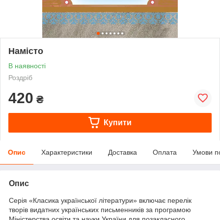
Намісто
В наявності
Роздріб
420
₴
Купити
Опис
Характеристики
Доставка
Оплата
Умови п
Опис
Серія «Класика української літератури» включає перелік
творів видатних українських письменників за програмою
Міністерства освіти та науки України для позакласного