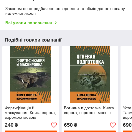
Законом не передбачено повернення та обмін даного товару
належної якості
Всі умови повернення
Подібні товари компанії
Фортифікація й
Вогняна підготовка. Книга
Уста
маскування. Книга ворога,
ворога, ворожою мовою
Таєм
ворожою мовою
воро
Бер
240
650
690
₴
₴