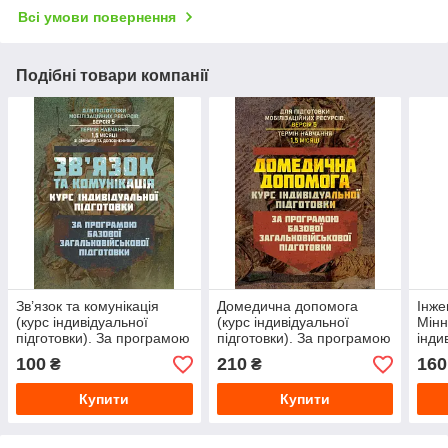
Всі умови повернення
Подібні товари компанії
Зв’язок та комунікація
Домедична допомога
Інже
(курс індивідуальної
(курс індивідуальної
Мінн
підготовки). За програмою
підготовки). За програмою
інди
базової загальновійськової
базової загальновійськової
За п
100
210
160
₴
₴
підготовки
підгот
зага
Купити
Купити