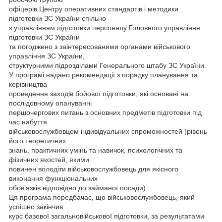
офіцерів Центру оперативних стандартів і методики
підготовки ЗС України спільно
з управлінням підготовки персоналу Головного управління
підготовки ЗС України
та погоджено з заінтересованими органами військового
управління ЗС України,
структурними підрозділами Генерального штабу ЗС України.
У програмі надано рекомендації з порядку планування та
керівництва
проведення заходів бойової підготовки, які основані на
послідовному опануванні
першочергових питань з основних предметів підготовки під
час набуття
військовослужбовцем індивідуальних спроможностей (рівень
його теоретичних
знань, практичних умінь та навичок, психологічних та
фізичних якостей, якими
повинен володіти військовослужбовець для якісного
виконання функціональних
обов’язків відповідно до займаної посади).
Ця програма передбачає, що військовослужбовець, який
успішно закінчив
курс базової загальновійськової підготовки, за результатами