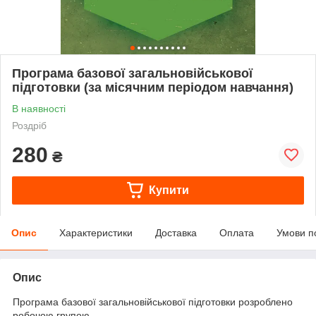
Програма базової загальновійськової
підготовки (за місячним періодом навчання)
В наявності
Роздріб
280
₴
Купити
Опис
Характеристики
Доставка
Оплата
Умови п
Опис
Програма базової загальновійськової підготовки розроблено
робочою групою