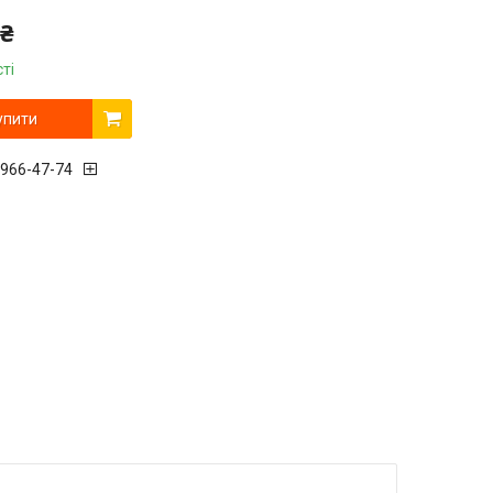
 ₴
ті
упити
 966-47-74