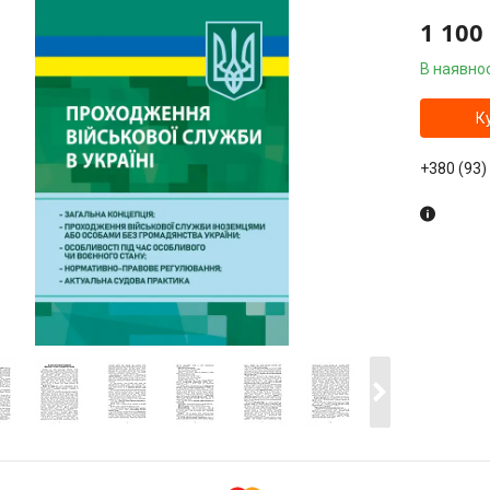
1 100
В наявнос
К
+380 (93)