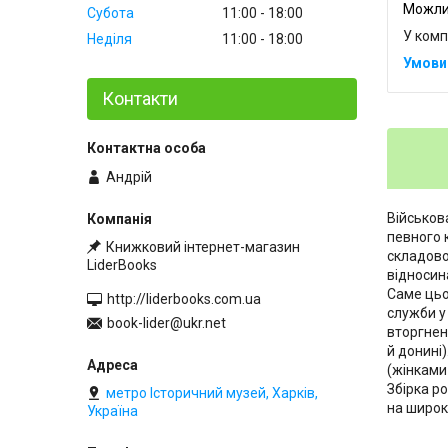
Субота
11:00
18:00
У комп
Неділя
11:00
18:00
Контакти
Андрій
Військов
певного 
Книжковий інтернет-магазин
складово
LiderBooks
відносин
Саме цьо
http://liderbooks.com.ua
служби у
book-lider@ukr.net
вторгненн
й донині
(жінками
Збірка ро
метро Історичний музей, Харків,
на широк
Україна