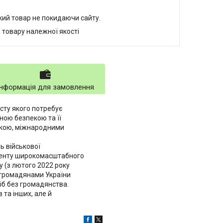
який товар не покидаючи сайту.
 товару належної якості
Інформація для замовлення
сту якого потребує
ною безпекою та її
ікою, міжнародними
ь військової
оменту широкомасштабного
у (з лютого 2022 року
и громадянами України
сіб без громадянства.
 та інших, але й