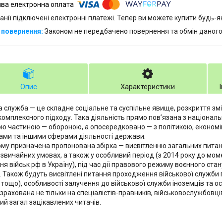
анії підключені електронні платежі. Тепер ви можете купити будь-
Законом не передбачено повернення та обмін даного
Опис
Характеристики
а служба — це складне соціальне та суспільне явище, розкриття змі
комплексного підходу. Така діяльність прямо пов’язана з національ
ю частиною — обороною, а опосередковано — з політикою, економ
ами та іншими сферами діяльності держави.
му призначена пропонована збірка — висвітленню загальних питан
 звичайних умовах, а також у особливий період (з 2014 року до м
я військ рф в Україну), під час дії правового режиму воєнного стан
). Також будуть висвітлені питання проходження військової служб
 тощо), особливості залучення до військової служби іноземців та о
зрахована не тільки на спеціалістів-правників, військовослужбовців
ий загал зацікавлених читачів.