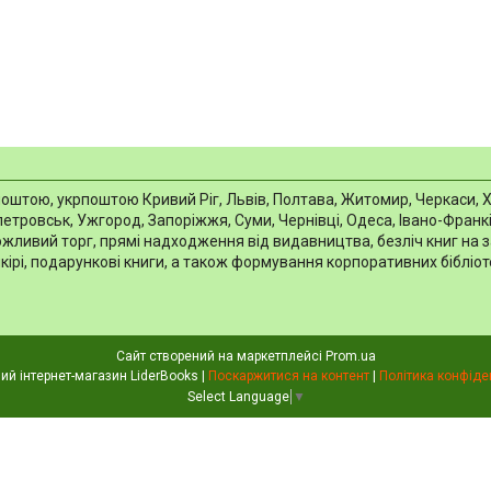
тою, укрпоштою Кривий Ріг, Львів, Полтава, Житомир, Черкаси, Харкі
тровськ, Ужгород, Запоріжжя, Суми, Чернівці, Одеса, Івано-Франків
можливий торг, прямі надходження від видавництва, безліч книг на 
шкірі, подарункові книги, а також формування корпоративних біблі
Сайт створений на маркетплейсі
Prom.ua
Книжковий інтернет-магазин LiderBooks |
Поскаржитися на контент
|
Політика конфіде
Select Language
▼