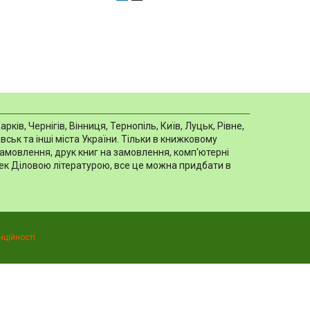
в, Чернігів, Вінниця, Тернопіль, Київ, Луцьк, Рівне,
ськ та інші міста України. Тільки в книжковому
замовлення, друк книг на замовлення, комп'ютерні
отек Діловою літературою, все це можна придбати в
нційності