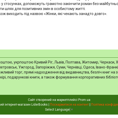
 у стосунках, допоможуть грамотно закінчити роман без майбутньо
ти шлях для позитивних змін в особистому житті.
кож виходить під назвою «Жінки, які чекають занадто довго».
тою, укрпоштою Кривий Ріг, Львів, Полтава, Житомир, Черкаси, Харкі
тровськ, Ужгород, Запоріжжя, Суми, Чернівці, Одеса, Івано-Франків
можливий торг, прямі надходження від видавництва, безліч книг на 
шкірі, подарункові книги, а також формування корпоративних біблі
Сайт створений на маркетплейсі
Prom.ua
Книжковий інтернет-магазин LiderBooks |
Поскаржитися на контент
|
Політика конфіде
Select Language
▼