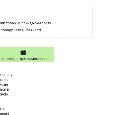
який товар не покидаючи сайту.
 товару належної якості
Інформація для замовлення
у: знову
сть на
йозні
ться в
сною.
ків.
ервоні