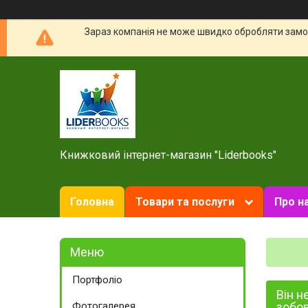
Зараз компанія не може швидко обробляти замов
Книжковий інтернет-магазин "Liderbooks"
Головна
Товари та послуги
Про н
Портфоліо
Він н
Фотогалерея
зобов