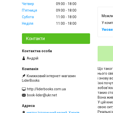
Четвер
09:00
18:00
Пʼятниця
09:00
18:00
Субота
11:00
18:00
У комп
Неділя
11:00
18:00
Контакти
Андрій
Що таког
нього св
Книжковий інтернет-магазин
і знову в
LiderBooks
їхні почу
зобов’яз
http://liderbooks.com.ua
таких ст
book-lider@ukr.net
Вона жив
У цій кн
свою ситу
Реальні і
метро Історичний музей, Харків,