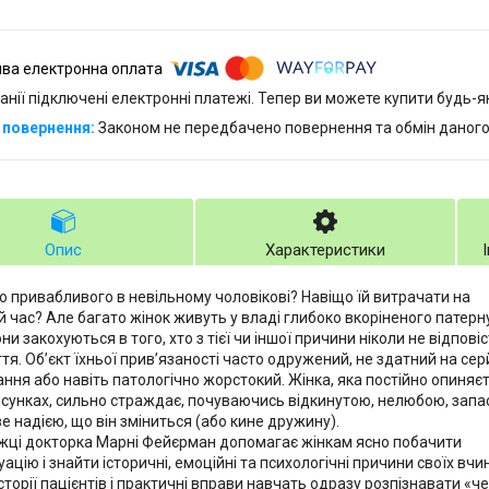
анії підключені електронні платежі. Тепер ви можете купити будь-
Законом не передбачено повернення та обмін даного
Опис
Характеристики
о привабливого в невільному чоловікові? Навіщо їй витрачати на
ій час? Але багато жінок живуть у владі глибоко вкоріненого патерн
они закохуються в того, хто з тієї чи іншої причини ніколи не відпові
ття. Об’єкт їхньої прив’язаності часто одружений, не здатний на сер
ання або навіть патологічно жорстокий. Жінка, яка постійно опиняє
осунках, сильно страждає, почуваючись відкинутою, нелюбою, запа
е надією, що він зміниться (або кине дружину).
ижці докторка Марні Фейєрман допомагає жінкам ясно побачити
ацію і знайти історичні, емоційні та психологічні причини своїх вчин
сторії пацієнтів і практичні вправи навчать одразу розпізнавати «ч