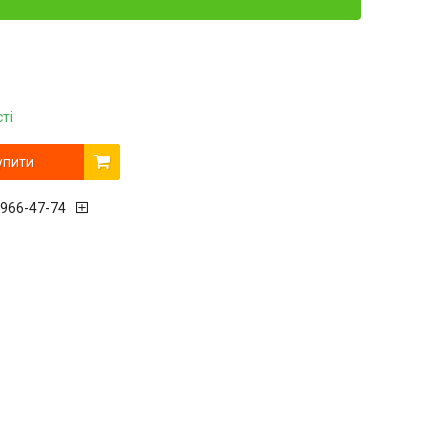
ті
упити
 966-47-74