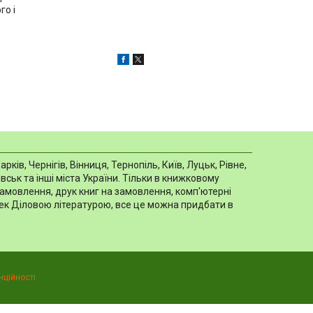
го і
в, Чернігів, Вінниця, Тернопіль, Київ, Луцьк, Рівне,
ськ та інші міста України. Тільки в книжковому
замовлення, друк книг на замовлення, комп'ютерні
отек Діловою літературою, все це можна придбати в
нційності