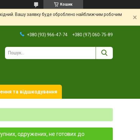
Кошик
вихідний. Вашу заявку буде оброблено найближчим робочим
+380 (93) 966-47-74
+380 (97) 060-75-89
ення та відшкодування
тупних, одружених, не готових до