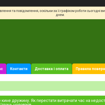
лення та повідомлення, оскільки за її графіком роботи сьогодні 
днем.
ас
Контакти
Доставка і оплата
Правила поверн
е кине дружину. Як перестати витрачати час на недос
’язань чоловіків