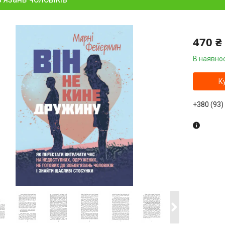
470 ₴
В наявнос
К
+380 (93)