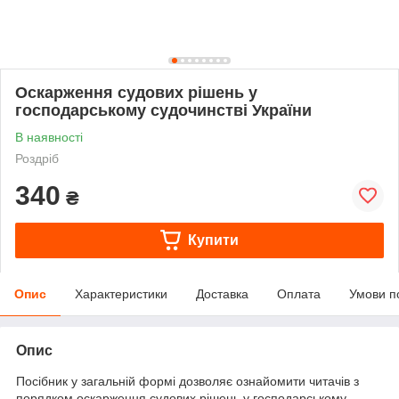
Оскарження судових рішень у
господарському судочинстві України
В наявності
Роздріб
340
₴
Купити
Опис
Характеристики
Доставка
Оплата
Умови п
Опис
Посібник у загальній формі дозволяє ознайомити читачів з
порядком оскарження судових рішень у господарському