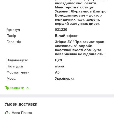
післядипломної освіти
Міністерства юстиції
України; Журавльов Дмитро
Володимирович – доктор
юридичних наук, доцент,
перший заступник дирек
Артикул
031230
Папір
Білий офсет
Гарантія
Згідно ЗУ "Про захист прав
споживачів" вироби
належної якості обміну та
поверненню не підлягають.
Видавництво
ЦУЛ
Палітурка
м'яка
Формат книги
А5
Мова
Українська
Приховати
Умови доставки
Нова Пошта