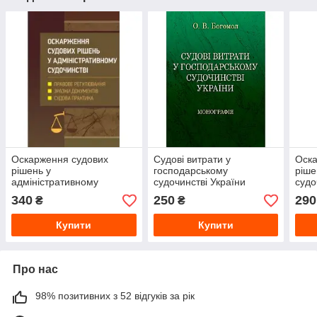
Оскарження судових
Судові витрати у
Оска
рішень у
господарському
ріше
адміністративному
судочинстві України
судо
судочинстві України
Монографія
340
250
290
₴
₴
Купити
Купити
Про нас
98% позитивних з 52 відгуків за рік