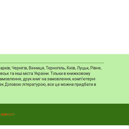
в, Чернігів, Вінниця, Тернопіль, Київ, Луцьк, Рівне,
ськ та інші міста України. Тільки в книжковому
замовлення, друк книг на замовлення, комп'ютерні
отек Діловою літературою, все це можна придбати в
нційності