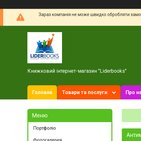
Зараз компанія не може швидко обробляти замов
Книжковий інтернет-магазин "Liderbooks"
Головна
Товари та послуги
Про н
Портфоліо
Антим
Фотогалерея