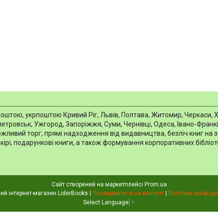
тою, укрпоштою Кривий Ріг, Львів, Полтава, Житомир, Черкаси, Харкі
тровськ, Ужгород, Запоріжжя, Суми, Чернівці, Одеса, Івано-Франків
можливий торг, прямі надходження від видавництва, безліч книг на 
шкірі, подарункові книги, а також формування корпоративних біблі
Сайт створений на маркетплейсі
Prom.ua
Книжковий інтернет-магазин LiderBooks |
Поскаржитися на контент
|
Політика конфіде
Select Language
▼