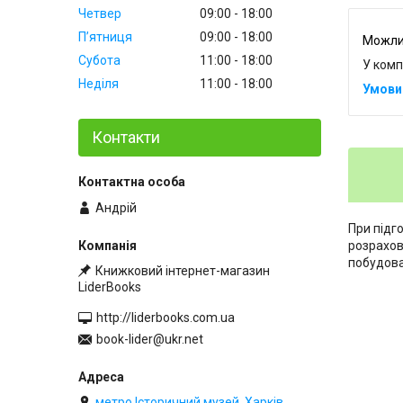
Четвер
09:00
18:00
Пʼятниця
09:00
18:00
Субота
11:00
18:00
У комп
Неділя
11:00
18:00
Контакти
Андрій
При підг
розрахов
побудова
Книжковий інтернет-магазин
LiderBooks
http://liderbooks.com.ua
book-lider@ukr.net
метро Історичний музей, Харків,