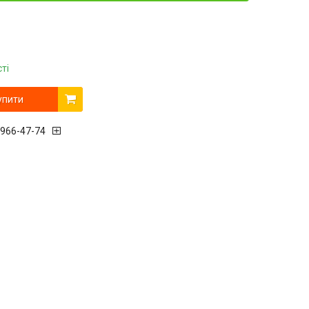
ті
упити
 966-47-74