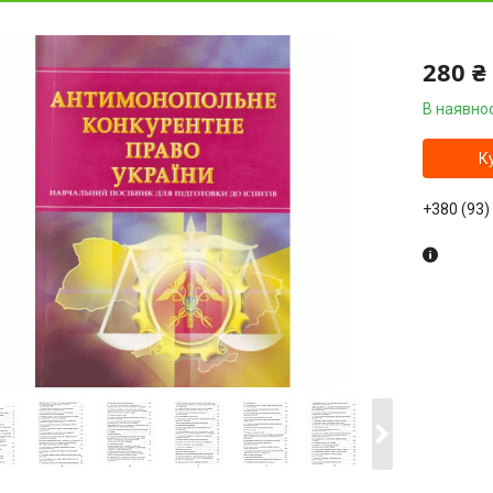
280 ₴
В наявнос
К
+380 (93)