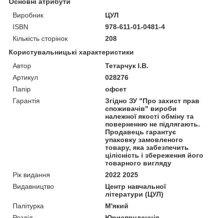
Основні атрибути
Виробник
ЦУЛ
ISBN
978-611-01-0481-4
Кількість сторінок
208
Користувальницькі характеристики
Автор
Тетарчук І.В.
Артикул
028276
Папір
офсет
Гарантія
Згідно ЗУ "Про захист прав
споживачів" вироби
належної якості обміну та
поверненню не підлягають.
Продавець гарантує
упаковку замовленого
товару, яка забезпечить
цілісність і збереження його
товарного вигляду
Рік видання
2022 2025
Видавництво
Центр навчальної
літератури (ЦУЛ)
Палітурка
М'який
Розділ
Юриспруденція