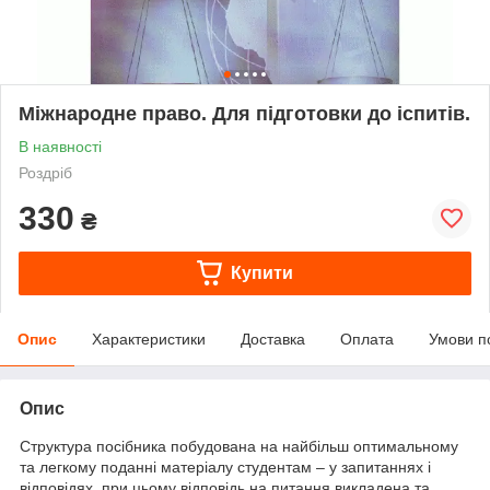
Міжнародне право. Для підготовки до іспитів.
В наявності
Роздріб
330
₴
Купити
Опис
Характеристики
Доставка
Оплата
Умови п
Опис
Структура посібника побудована на найбільш оптимальному
та легкому поданні матеріалу студентам – у запитаннях і
відповідях, при цьому відповідь на питання викладена та