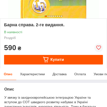
Барна справа. 2-ге видання.
В наявності
Роздріб
590
₴
Купити
Опис
Характеристики
Доставка
Оплата
Умови п
Опис
У звязку із західноєвропейською інтеграцією України та
вступом до СОТ швидкого розвитку набуває в Україні
туристична індустрія, курортна діяльність. Тому в багатьох