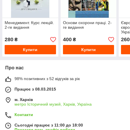
Менеджмент. Курс лекцій.
Основи охорони праці. 2-
Євро
2-ге видання
ге видання
євро
Укра
280
400
260
₴
₴
Купити
Купити
Про нас
98% позитивних з 52 відгуків за рік
Працює з 08.03.2015
м. Харків
метро Історичний музей, Харків, Україна
Контакти
Сьогодні працює з 11:00 до 18:00
Показати весь графік роботи