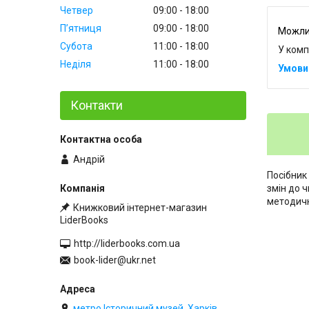
Четвер
09:00
18:00
Пʼятниця
09:00
18:00
Субота
11:00
18:00
У комп
Неділя
11:00
18:00
Контакти
Андрій
Посібник
змін до 
методичн
Книжковий інтернет-магазин
LiderBooks
http://liderbooks.com.ua
book-lider@ukr.net
метро Історичний музей, Харків,