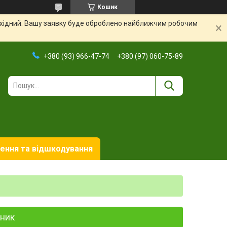
Кошик
вихідний. Вашу заявку буде оброблено найближчим робочим
+380 (93) 966-47-74
+380 (97) 060-75-89
ення та відшкодування
бник