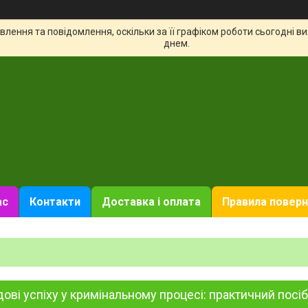
лення та повідомлення, оскільки за її графіком роботи сьогодні 
днем.
ас
Контакти
Доставка і оплата
Правила поверн
ові успіху у кримінальному процесі: практичний посі