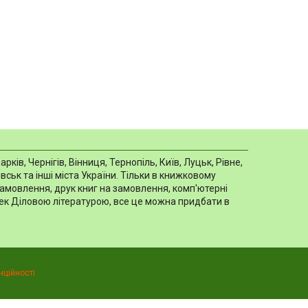
в, Чернігів, Вінниця, Тернопіль, Київ, Луцьк, Рівне,
ськ та інші міста України. Тільки в книжковому
замовлення, друк книг на замовлення, комп'ютерні
отек Діловою літературою, все це можна придбати в
нційності