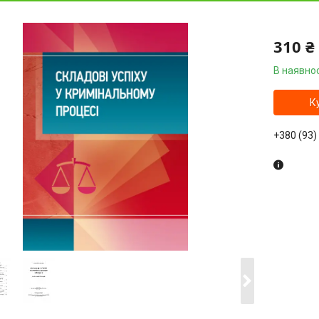
310 ₴
В наявнос
К
+380 (93)