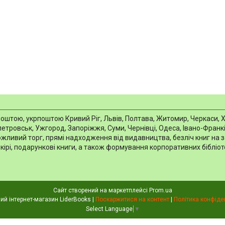
тою, укрпоштою Кривий Ріг, Львів, Полтава, Житомир, Черкаси, Харкі
тровськ, Ужгород, Запоріжжя, Суми, Чернівці, Одеса, Івано-Франків
можливий торг, прямі надходження від видавництва, безліч книг на 
шкірі, подарункові книги, а також формування корпоративних біблі
Сайт створений на маркетплейсі
Prom.ua
Книжковий інтернет-магазин LiderBooks |
Поскаржитися на контент
|
Політика конфіде
Select Language
▼