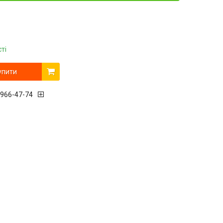
ті
упити
 966-47-74