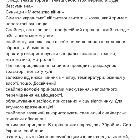
безсумнівна»
Сунь-цзи «Мистецтво війни»
Символ української військової звитяги – козак, який тримає
напоготові рушницю.
Снайпер, англ. sniper – професійний стрілець, який володіє
військовим мистецтвом
снайпенгу, яке включає в себе не лише вправне володіння
зброєю, а й вміння на
практиці використовувати спеціальні знання з техніки,
математики, метрології.
Під час прицілювання снайпер проводить розрахунок
траєкторії польоту кулі
залежно від низки чинників – вітру, температури, різниця у
висоті, тощо. Досвічений
снайпер володіє прийомами маскування, непомітного
переміщення на місцевості,
облаштування засідок, прихованих місць відпочинку. Для
влучного враження цілі
снайпери зазвичай використовують спеціальні снайперські
гвинтівки обладнані
оптичним прицілом. В стрілецьких підрозділах Збройних Сил
України, снайпери
взаємодіють з військовослужбовцями інших спеціальностей,