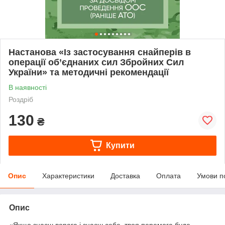
Настанова «Із застосування снайперів в
операції об’єднаних сил Збройних Сил
України» та методичні рекомендації
В наявності
Роздріб
130
₴
Купити
Опис
Характеристики
Доставка
Оплата
Умови п
Опис
«Якщо знаєш ворога і знаєш себе, твоя перемога буде