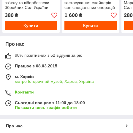
зв’язку та кібербезпеки
застосування снайперів
Морс
Збройних Сил України.
сил спеціальних операцій
Сил 
Настанова
сухопутнихрядів США. FM
опер
380
1 600
280
₴
₴
3-05.222 (TC 31-32)
пер
Купити
Купити
Про нас
98% позитивних з 52 відгуків за рік
Працює з 08.03.2015
м. Харків
метро Історичний музей, Харків, Україна
Контакти
Сьогодні працює з 11:00 до 18:00
Показати весь графік роботи
Про нас