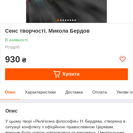
Сенс творчості. Микола Бердов
В наявності
Роздріб
930
₴
Купити
Опис
Характеристики
Доставка
Оплата
Умови п
Опис
У цьому творі «Релігіозна філософія» Н. Бердява, створена в
ситуації конфлікту з офіційною православною Церквам,
вперше була цілком усвідомлена та виражена. Центральним