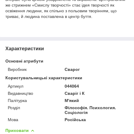
же стрижнем «Смислу творчості» стає ідея творчості як
освіження людини, як спільно з польовим творінням, що
триває, й людина поставлена в центр буття.
Характеристики
Основні атрибути
Виробник
Сварог
Користувальницькі характеристики
Артикул
044064
Видавництво
Сваріг і К
Палітурка
М'який
Розділ
Філософія. Психология.
Соціологія
Мова
Російська
Приховати