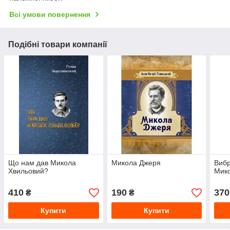
Всі умови повернення
Подібні товари компанії
Що нам дав Микола
Микола Джеря
Вибр
Хвильовий?
Мик
410
190
370
₴
₴
Купити
Купити