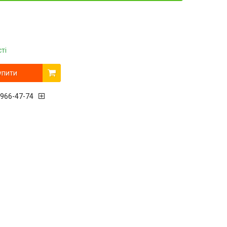
ті
упити
 966-47-74