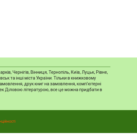
в, Чернігів, Вінниця, Тернопіль, Київ, Луцьк, Рівне,
ськ та інші міста України. Тільки в книжковому
замовлення, друк книг на замовлення, комп'ютерні
отек Діловою літературою, все це можна придбати в
нційності