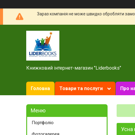
Зараз компанія не може швидко обробляти замов
Книжковий інтернет-магазин "Liderbooks"
Головна
Товари та послуги
Про н
Портфоліо
Усна 
Фотогалерея