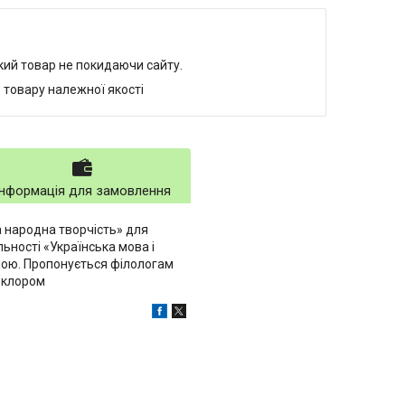
який товар не покидаючи сайту.
 товару належної якості
Інформація для замовлення
 народна творчість» для
ьності «Українська мова і
мою. Пропонується філологам
льклором