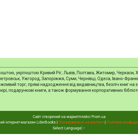
тою, укрпоштою Кривий Ріг, Львів, Полтава, Житомир, Черкаси, Харкі
тровськ, Ужгород, Запоріжжя, Суми, Чернівці, Одеса, Івано-Франків
можливий торг, прямі надходження від видавництва, безліч книг на 
шкірі, подарункові книги, а також формування корпоративних біблі
Сайт створений на маркетплейсі
Prom.ua
Книжковий інтернет-магазин LiderBooks |
Поскаржитися на контент
|
Політика конфіде
Select Language
▼