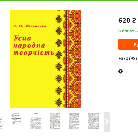
620 ₴
В наявнос
К
+380 (93)