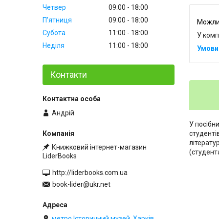
Четвер
09:00
18:00
Пʼятниця
09:00
18:00
Субота
11:00
18:00
У комп
Неділя
11:00
18:00
Контакти
Андрій
У посібн
студенті
літерату
Книжковий інтернет-магазин
(студент
LiderBooks
http://liderbooks.com.ua
book-lider@ukr.net
метро Історичний музей, Харків,