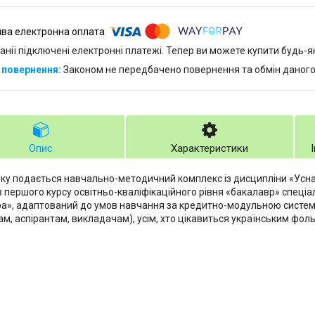
анії підключені електронні платежі. Тепер ви можете купити будь-
Законом не передбачено повернення та обмін даного
Опис
Характеристики
ику подається навчально-методичний комплекс із дисципліни «Усна
в першого курсу освітньо-кваліфікаційного рівня «бакалавр» спеціал
ра», адаптований до умов навчання за кредитно-модульною систе
ам, аспірантам, викладачам), усім, хто цікавиться українським фо