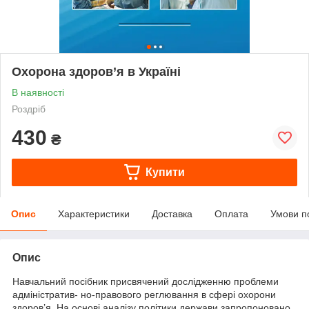
Охорона здоров’я в Україні
В наявності
Роздріб
430
₴
Купити
Опис
Характеристики
Доставка
Оплата
Умови п
Опис
Навчальний посібник присвячений дослідженню проблеми
адміністратив- но-правового реглювання в сфері охорони
здоров’я. На основі аналізу політики держави запропоновано