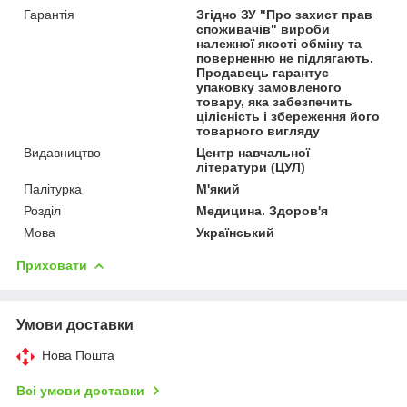
Гарантія
Згідно ЗУ "Про захист прав
споживачів" вироби
належної якості обміну та
поверненню не підлягають.
Продавець гарантує
упаковку замовленого
товару, яка забезпечить
цілісність і збереження його
товарного вигляду
Видавництво
Центр навчальної
літератури (ЦУЛ)
Палітурка
М'який
Розділ
Медицина. Здоров'я
Мова
Український
Приховати
Умови доставки
Нова Пошта
Всі умови доставки