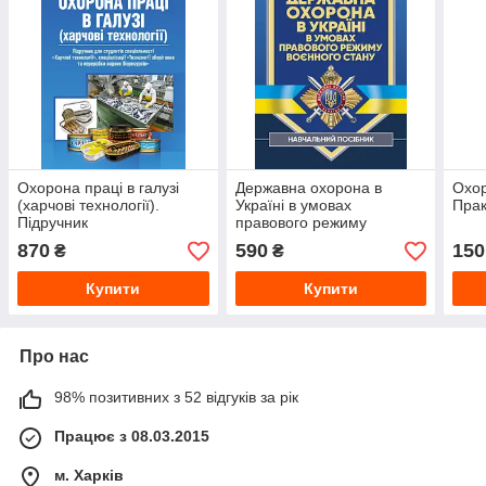
Охорона праці в галузі
Державна охорона в
Охор
(харчові технології).
Україні в умовах
Пра
Підручник
правового режиму
воєнного стану
870
590
150
₴
₴
Купити
Купити
Про нас
98% позитивних з 52 відгуків за рік
Працює з 08.03.2015
м. Харків