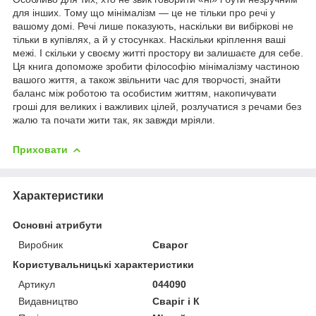
для інших. Тому що мінімалізм — це не тільки про речі у
вашому домі. Речі лише показують, наскільки ви вибіркові не
тільки в купівлях, а й у стосунках. Наскільки кріплення ваші
межі. І скільки у своєму житті простору ви залишаєте для себе.
Ця книга допоможе зробити філософію мінімалізму частиною
вашого життя, а також звільнити час для творчості, знайти
баланс між роботою та особистим життям, накопичувати
гроші для великих і важливих цілей, розлучатися з речами без
жалю та почати жити так, як завжди мріяли.
Приховати
Характеристики
Основні атрибути
Виробник
Сварог
Користувальницькі характеристики
Артикул
044090
Видавництво
Сваріг і К