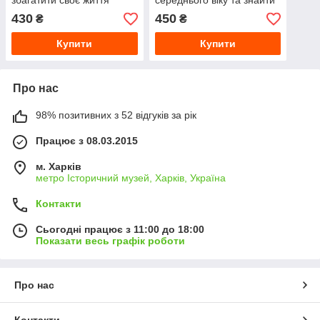
збагатити своє життя
середнього віку та знайти
новий сенс життя. Джеймс
430
450
₴
₴
Холліс.
Купити
Купити
Про нас
98% позитивних з 52 відгуків за рік
Працює з 08.03.2015
м. Харків
метро Історичний музей, Харків, Україна
Контакти
Сьогодні працює з 11:00 до 18:00
Показати весь графік роботи
Про нас