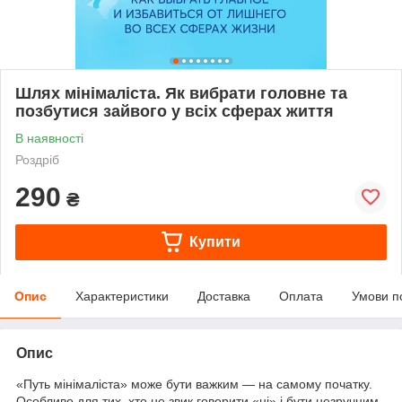
Шлях мінімаліста. Як вибрати головне та
позбутися зайвого у всіх сферах життя
В наявності
Роздріб
290
₴
Купити
Опис
Характеристики
Доставка
Оплата
Умови п
Опис
«Путь мінімаліста» може бути важким — на самому початку.
Особливо для тих, хто не звик говорити «ні» і бути незручним